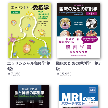
エッセンシャル免疫学 第
臨床のための解剖学 第3
4版
版
￥7,150
￥15,950