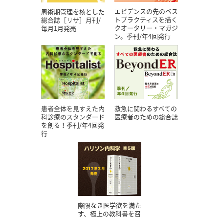
エビデンスの先のベス
周術期管理を核とした
トプラクティスを描く
総合誌［リサ］月刊/
クオータリー・マガジ
毎月1月発売
ン。季刊/年4回発行
患者全体を見すえた内
救急に関わるすべての
科診療のスタンダード
医療者のための総合誌
を創る！季刊/年4回発
行
際限なき医学欲を満た
す、極上の教科書を召