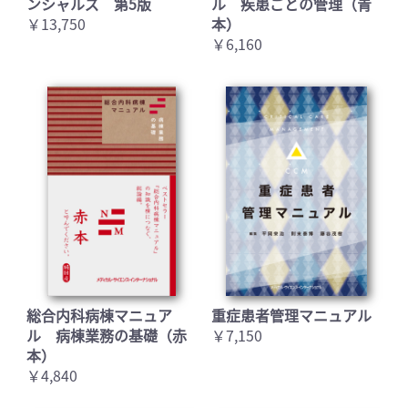
ンシャルズ 第5版
ル 疾患ごとの管理（青
￥13,750
本）
￥6,160
お買い物を続ける
カートへ進む
総合内科病棟マニュア
重症患者管理マニュアル
ル 病棟業務の基礎（赤
￥7,150
本）
￥4,840