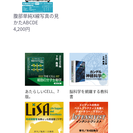
腹部単純X線写真の見
かたABCDE
4,200円
あたらしいCELL、7
脳科学を網羅する教科
版。
書