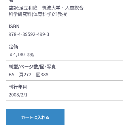
監訳:足立和隆 筑波大学・人間総合
科学研究科(体育科学)准教授
ISBN
978-4-89592-499-3
定価
￥4,180
税込
判型/ページ数/図･写真
B5 頁272 図388
刊行年月
2008/2/1
カートに入れる