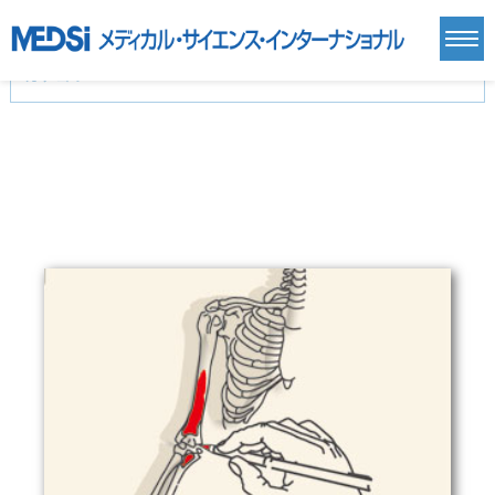
カテゴリー
新刊(直近6ヶ月)(24)
麻酔・集中治療・救急(284)
画像診断・放射線医学(98)
内科総合(27)
マニュアル(39)
医学生・研修医(258)
医学雑誌(585)
生命科学・関連書籍(38)
臨床医学:一般(359)
臨床医学:内科系(407)
臨床医学:外科系(249)
基礎医学(93)
基礎医学関連科学(80)
自然科学(25)
看護学(21)
医療技術(16)
歯科学(3)
栄養学(0)
薬学(7)
保健・体育(1)
衛生・公衆衛生学(14)
医学一般(91)
マルチメディア(0)