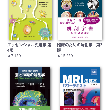
エッセンシャル免疫学 第
臨床のための解剖学 第3
4版
版
￥7,150
￥15,950