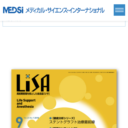
カテゴリー
新刊(直近6ヶ月)(24)
麻酔・集中治療・救急(284)
画像診断・放射線医学(98)
内科総合(27)
マニュアル(39)
医学生・研修医(258)
医学雑誌(585)
生命科学・関連書籍(38)
臨床医学:一般(359)
臨床医学:内科系(407)
臨床医学:外科系(249)
基礎医学(93)
基礎医学関連科学(80)
自然科学(25)
看護学(21)
医療技術(16)
歯科学(3)
栄養学(0)
薬学(7)
保健・体育(1)
衛生・公衆衛生学(14)
医学一般(91)
マルチメディア(0)