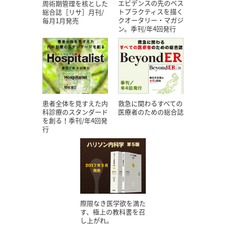
エビデンスの先のベス
周術期管理を核とした
トプラクティスを描く
総合誌［リサ］月刊/
クオータリー・マガジ
毎月1月発売
ン。季刊/年4回発行
患者全体を見すえた内
救急に関わるすべての
科診療のスタンダード
医療者のための総合誌
を創る！季刊/年4回発
行
際限なき医学欲を満た
す、極上の教科書を召
し上がれ。