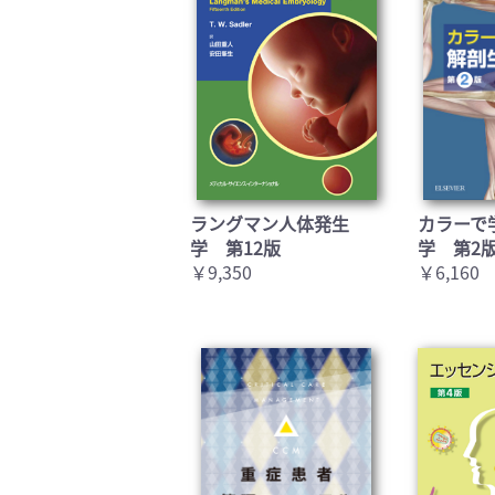
ラングマン人体発生
カラーで
学 第12版
学 第2
￥9,350
￥6,160