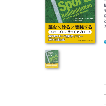
臨床医学:一般(359)
臨床
基礎医学関連科学(80)
自然
歯科学(3)
栄養
衛生・公衆衛生学(14)
医学