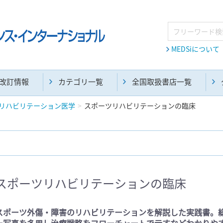
MEDSiについて
改訂情報
カテゴリ一覧
全国取扱書店一覧
リハビリテーション医学
スポーツリハビリテーションの臨床
麻酔・集中治療・救急(284)
画像診断・放射線医学(98)
スポーツリハビリテーションの臨床
医学生・研修医(258)
医学雑誌(585)
スポーツ外傷・障害のリハビリテーションを解説した実践書。
ー写真を多用し治療戦略をフローチャートで示すなどわかりや