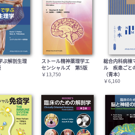
お買い物を続ける
カートへ進む
学ぶ解剖生理
ストール精神薬理学エ
総合内科病棟
版
センシャルズ 第5版
ル 疾患ごと
￥13,750
（青本）
￥6,160