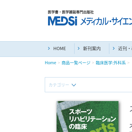
医学書・医学雑誌専門出版社
HOME
新刊案内
近刊・
Home
商品一覧ページ
臨床医学:外科系
カテゴリー
新刊(直近6ヶ月)(24)
マニュアル(39)