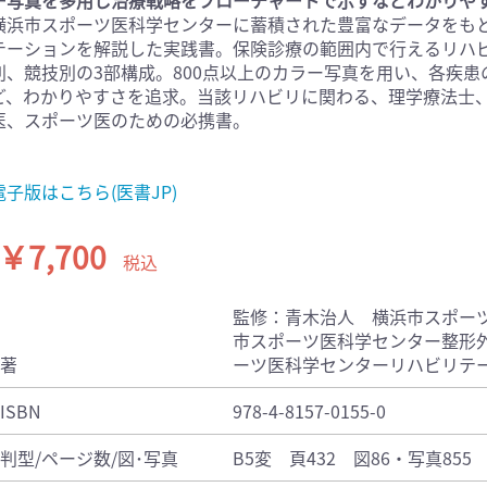
横浜市スポーツ医科学センターに蓄積された豊富なデータをも
医学:内科系(407)
臨床医学:外科系(249)
テーションを解説した実践書。保険診療の範囲内で行えるリハ
科学(25)
看護学(21)
別、競技別の3部構成。800点以上のカラー写真を用い、各疾
学(0)
薬学(7)
ど、わかりやすさを追求。当該リハビリに関わる、理学療法士
医、スポーツ医のための必携書。
一般(91)
マルチメディア(0)
電子版はこちら(医書JP)
￥7,700
税込
監修：青木治人 横浜市スポー
市スポーツ医科学センター整形
著
ーツ医科学センターリハビリテ
ISBN
978-4-8157-0155-0
判型/ページ数/図･写真
B5変 頁432 図86・写真855