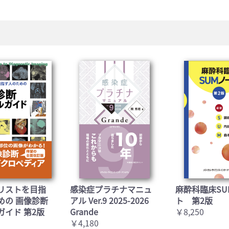
リストを目指
感染症プラチナマニュ
麻酔科臨床SU
めの 画像診断
アル Ver.9 2025-2026
ト 第2版
ガイド 第2版
Grande
￥8,250
￥4,180