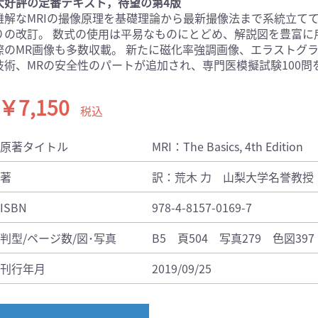
大好評の定番テキスト，待望の第4版
難解なMRIの撮像原理を基礎理論から最新撮像法まで系統立て
医学:内科系(407)
臨床医学:外科系(249)
りの改訂。 数式の使用は平易なものにとどめ、解説図を豊富に
科学(25)
看護学(21)
際のMR画像も多数収載。 新たに磁化率強調画像、エラストグ
学(0)
薬学(7)
技術、MRの安全性のパートが追加され、専門医模擬試験100問
一般(91)
マルチメディア(0)
￥7,150
税込
原著タイトル
MRI：The Basics, 4th Edition
著
訳：荒木 力 山梨大学名誉教授
ISBN
978-4-8157-0169-7
判型/ページ数/図･写真
B5 頁504 写真279 色図397
刊行年月
2019/09/25