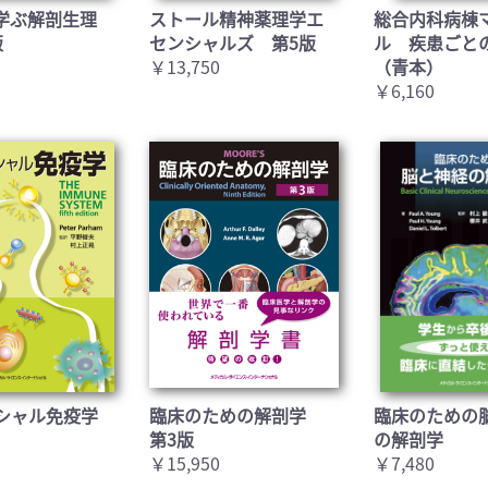
学ぶ解剖生理
ストール精神薬理学エ
総合内科病棟
お買い物を続ける
カートへ進む
版
センシャルズ 第5版
ル 疾患ごと
￥13,750
（青本）
￥6,160
シャル免疫学
臨床のための解剖学
臨床のための
第3版
の解剖学
￥15,950
￥7,480