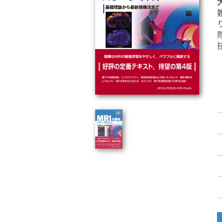
臨床医学:一般(359)
臨床
基礎医学関連科学(80)
自然
歯科学(3)
栄養
衛生・公衆衛生学(14)
医学