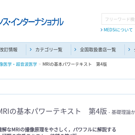
MEDSiについて
改訂情報
カテゴリ一覧
全国取扱書店一覧
像医学・超音波医学
MRIの基本パワーテキスト 第4版
麻酔・集中治療・救急(284)
画像診断・放射線医学(98)
MRIの基本パワーテキスト 第4版
- 基礎理論
医学生・研修医(258)
医学雑誌(585)
難解なMRIの撮像原理をやさしく，パワフルに解説する