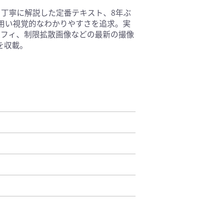
て丁寧に解説した定番テキスト、8年ぶ
基礎医学(93)
用い視覚的なわかりやすさを追求。実
医療技術(16)
ラフィ、制限拡散画像などの最新の撮像
保健・体育(1)
を収載。