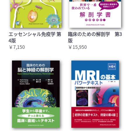
エッセンシャル免疫学 第
臨床のための解剖学 第3
4版
版
￥7,150
￥15,950