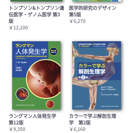
トンプソン&トンプソン遺
医学的研究のデザイン
伝医学・ゲノム医学 第3
第5版
版
￥6,270
￥12,100
ラングマン人体発生学
カラーで学ぶ解剖生理
第12版
学 第2版
￥9,350
￥6,160