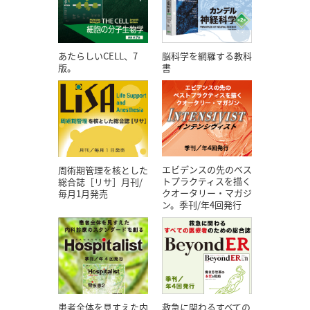
あたらしいCELL、7
脳科学を網羅する教科
版。
書
エビデンスの先のベス
周術期管理を核とした
トプラクティスを描く
総合誌［リサ］月刊/
クオータリー・マガジ
毎月1月発売
ン。季刊/年4回発行
患者全体を見すえた内
救急に関わるすべての