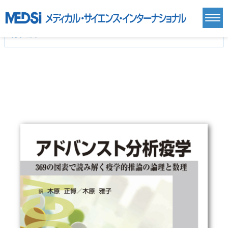
カテゴリー
新刊(直近6ヶ月)(24)
麻酔・集中治療・救急(284)
画像診断・放射線医学(98)
内科総合(27)
マニュアル(39)
医学生・研修医(258)
医学雑誌(585)
生命科学・関連書籍(38)
臨床医学:一般(359)
臨床医学:内科系(407)
臨床医学:外科系(249)
基礎医学(93)
基礎医学関連科学(80)
自然科学(25)
看護学(21)
医療技術(16)
歯科学(3)
栄養学(0)
薬学(7)
保健・体育(1)
衛生・公衆衛生学(14)
医学一般(91)
マルチメディア(0)