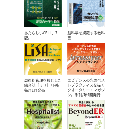
あたらしいCELL、7
脳科学を網羅する教科
版。
書
エビデンスの先のベス
周術期管理を核とした
トプラクティスを描く
総合誌［リサ］月刊/
クオータリー・マガジ
毎月1月発売
ン。季刊/年4回発行