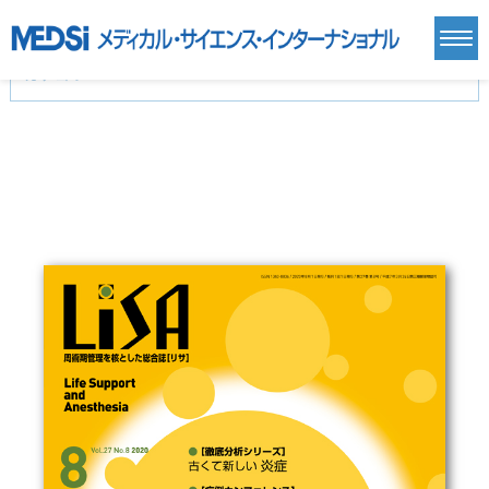
カテゴリー
新刊(直近6ヶ月)(24)
麻酔・集中治療・救急(284)
画像診断・放射線医学(98)
内科総合(27)
マニュアル(39)
医学生・研修医(258)
医学雑誌(585)
生命科学・関連書籍(38)
臨床医学:一般(359)
臨床医学:内科系(407)
臨床医学:外科系(249)
基礎医学(93)
基礎医学関連科学(80)
自然科学(25)
看護学(21)
医療技術(16)
歯科学(3)
栄養学(0)
薬学(7)
保健・体育(1)
衛生・公衆衛生学(14)
医学一般(91)
マルチメディア(0)