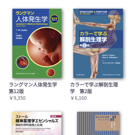
ラングマン人体発生学
カラーで学ぶ解剖生理
第12版
学 第2版
￥9,350
￥6,160