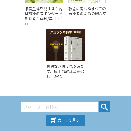
患者全体を見すえた内
救急に関わるすべての
科診療のスタンダード
医療者のための総合誌
を創る！季刊/年4回発
行
際限なき医学欲を満た
す、極上の教科書を召
し上がれ。
カートを見る