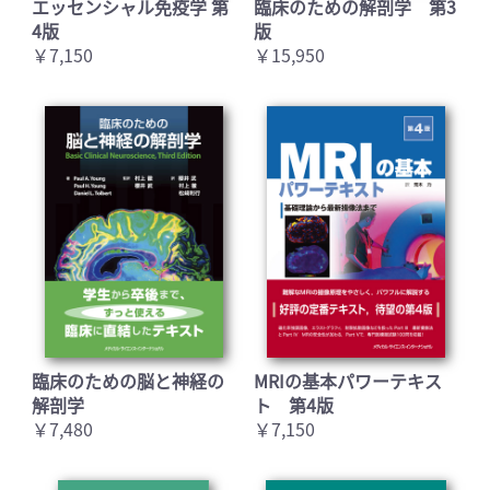
エッセンシャル免疫学 第
臨床のための解剖学 第3
4版
版
￥7,150
￥15,950
臨床のための脳と神経の
MRIの基本パワーテキス
解剖学
ト 第4版
￥7,480
￥7,150