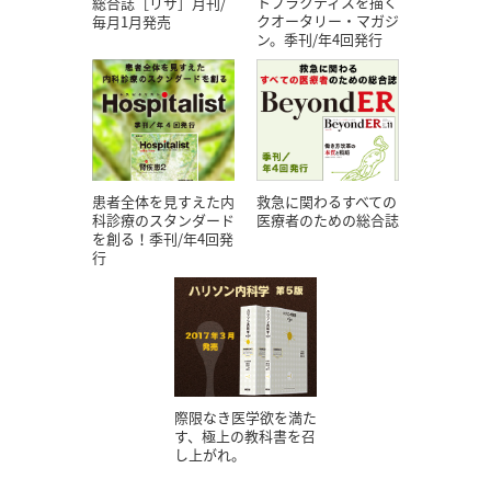
トプラクティスを描く
総合誌［リサ］月刊/
クオータリー・マガジ
毎月1月発売
ン。季刊/年4回発行
患者全体を見すえた内
救急に関わるすべての
科診療のスタンダード
医療者のための総合誌
を創る！季刊/年4回発
行
際限なき医学欲を満た
す、極上の教科書を召
し上がれ。