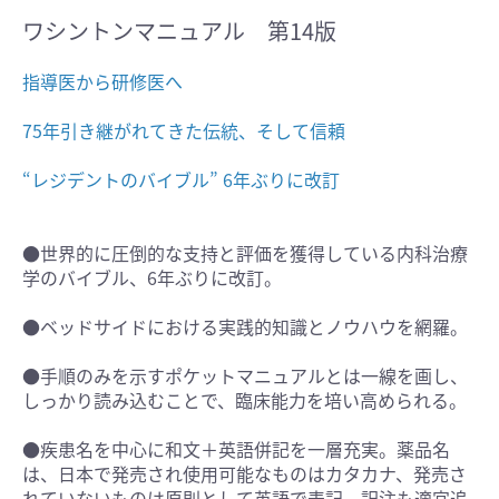
ワシントンマニュアル 第14版
指導医から研修医へ
75年引き継がれてきた伝統、そして信頼
“レジデントのバイブル” 6年ぶりに改訂
●世界的に圧倒的な支持と評価を獲得している内科治療
学のバイブル、6年ぶりに改訂。
●ベッドサイドにおける実践的知識とノウハウを網羅。
●手順のみを示すポケットマニュアルとは一線を画し、
しっかり読み込むことで、臨床能力を培い高められる。
●疾患名を中心に和文＋英語併記を一層充実。薬品名
は、日本で発売され使用可能なものはカタカナ、発売さ
れていないものは原則として英語で表記。訳注も適宜追