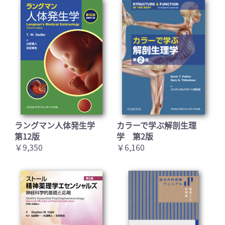
ラングマン人体発生学
カラーで学ぶ解剖生理
第12版
学 第2版
￥9,350
￥6,160