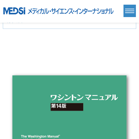
カテゴリー
新刊(直近6ヶ月)(24)
麻酔・集中治療・救急(284)
画像診断・放射線医学(98)
内科総合(27)
マニュアル(39)
医学生・研修医(258)
医学雑誌(585)
生命科学・関連書籍(38)
臨床医学:一般(359)
臨床医学:内科系(407)
臨床医学:外科系(249)
基礎医学(93)
基礎医学関連科学(80)
自然科学(25)
看護学(21)
医療技術(16)
歯科学(3)
栄養学(0)
薬学(7)
保健・体育(1)
衛生・公衆衛生学(14)
医学一般(91)
マルチメディア(0)