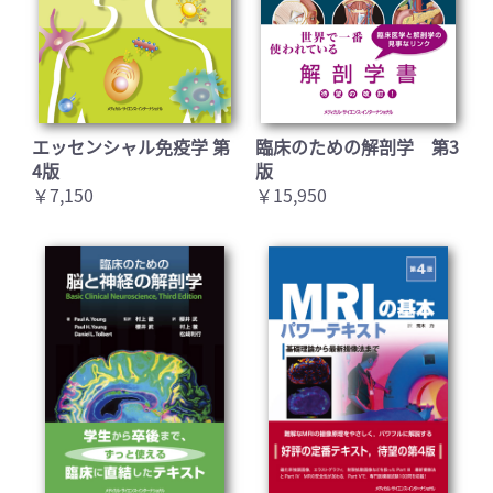
エッセンシャル免疫学 第
臨床のための解剖学 第3
4版
版
￥7,150
￥15,950