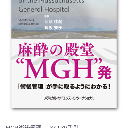
MGH術後管理 PACUの手引