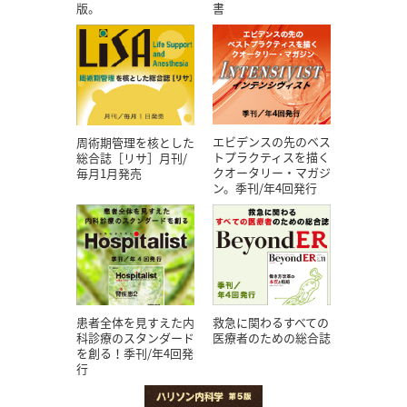
版。
書
エビデンスの先のベス
周術期管理を核とした
トプラクティスを描く
総合誌［リサ］月刊/
クオータリー・マガジ
毎月1月発売
ン。季刊/年4回発行
患者全体を見すえた内
救急に関わるすべての
科診療のスタンダード
医療者のための総合誌
を創る！季刊/年4回発
行