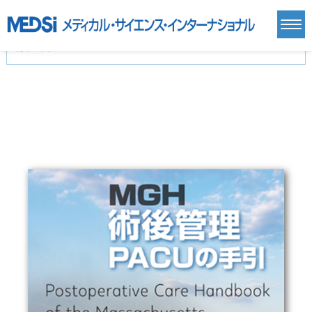
カテゴリー
新刊(直近6ヶ月)(24)
麻酔・集中治療・救急(284)
画像診断・放射線医学(98)
内科総合(27)
マニュアル(39)
医学生・研修医(258)
医学雑誌(585)
生命科学・関連書籍(38)
臨床医学:一般(359)
臨床医学:内科系(407)
臨床医学:外科系(249)
基礎医学(93)
基礎医学関連科学(80)
自然科学(25)
看護学(21)
医療技術(16)
歯科学(3)
栄養学(0)
薬学(7)
保健・体育(1)
衛生・公衆衛生学(14)
医学一般(91)
マルチメディア(0)