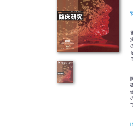
臨床医学:一般(359)
臨床
基礎医学関連科学(80)
自然
歯科学(3)
栄養
衛生・公衆衛生学(14)
医学