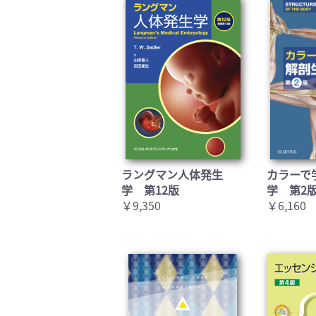
ラングマン人体発生
カラーで
学 第12版
学 第2
￥9,350
￥6,160