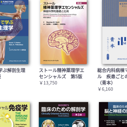
学ぶ解剖生理
ストール精神薬理学エ
総合内科病棟
版
センシャルズ 第5版
ル 疾患ごと
￥13,750
（青本）
￥6,160