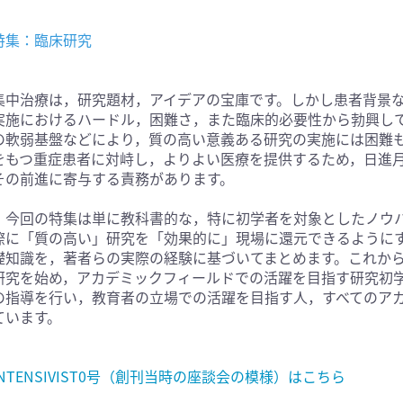
医学:内科系(407)
臨床医学:外科系(249)
特集：臨床研究
科学(25)
看護学(21)
学(0)
薬学(7)
集中治療は，研究題材，アイデアの宝庫です。しかし患者背景
一般(91)
マルチメディア(0)
実施におけるハードル，困難さ，また臨床的必要性から勃興し
の軟弱基盤などにより，質の高い意義ある研究の実施には困難
をもつ重症患者に対峙し，よりよい医療を提供するため，日進
その前進に寄与する責務があります。
今回の特集は単に教科書的な，特に初学者を対象としたノウ
際に「質の高い」研究を「効果的に」現場に還元できるように
礎知識を，著者らの実際の経験に基づいてまとめます。これか
研究を始め，アカデミックフィールドでの活躍を目指す研究初
の指導を行い，教育者の立場での活躍を目指す人，すべてのア
ています。
INTENSIVIST0号（創刊当時の座談会の模様）はこちら