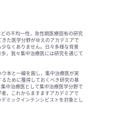
基礎医学(93)
医療技術(16)
保健・体育(1)
などの不均一性，急性期医療固有の研究
てきた医学分野がゆえのアカデミアで
も少なくありません。日々多様な背景
月歩，我々集中治療医には研究を通じて
ハウ本と一線を画し，集中治療医が実
するために獲得しておくべき研究の基
ら集中治療医として集中治療医学分野で
学者，これからますますアカデミアで
カデミックインテンシビストを対象とし