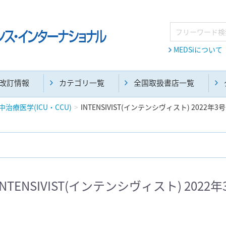
MEDSiについて
改訂情報
カテゴリ一覧
全国取扱書店一覧
中治療医学(ICU・CCU)
INTENSIVIST(インテンシヴィスト) 2022年3号
麻酔・集中治療・救急(284)
画像診断・放射線医学(98)
INTENSIVIST(インテンシヴィスト) 2022年
医学生・研修医(258)
医学雑誌(585)