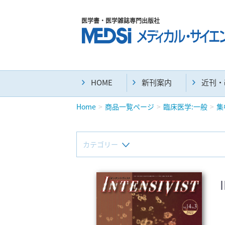
医学書・医学雑誌専門出版社
HOME
新刊案内
近刊・
Home
商品一覧ページ
臨床医学:一般
集
カテゴリー
新刊(直近6ヶ月)(24)
マニュアル(39)