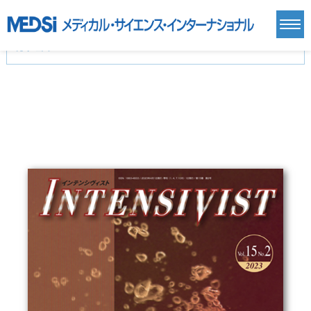
カテゴリー
新刊(直近6ヶ月)(24)
麻酔・集中治療・救急(284)
画像診断・放射線医学(98)
内科総合(27)
マニュアル(39)
医学生・研修医(258)
医学雑誌(585)
生命科学・関連書籍(38)
臨床医学:一般(359)
臨床医学:内科系(407)
臨床医学:外科系(249)
基礎医学(93)
基礎医学関連科学(80)
自然科学(25)
看護学(21)
医療技術(16)
歯科学(3)
栄養学(0)
薬学(7)
保健・体育(1)
衛生・公衆衛生学(14)
医学一般(91)
マルチメディア(0)