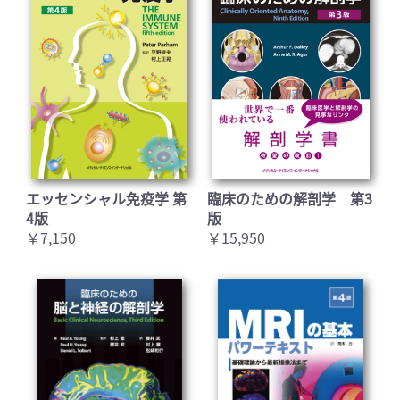
エッセンシャル免疫学 第
臨床のための解剖学 第3
4版
版
￥7,150
￥15,950