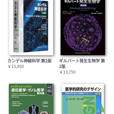
カンデル神経科学 第2版
ギルバート発生生物学 第
￥15,950
2版
￥13,750