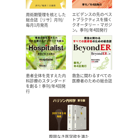
エビデンスの先のベス
周術期管理を核とした
トプラクティスを描く
総合誌［リサ］月刊/
クオータリー・マガジ
毎月1月発売
ン。季刊/年4回発行
患者全体を見すえた内
救急に関わるすべての
科診療のスタンダード
医療者のための総合誌
を創る！季刊/年4回発
行
際限なき医学欲を満た