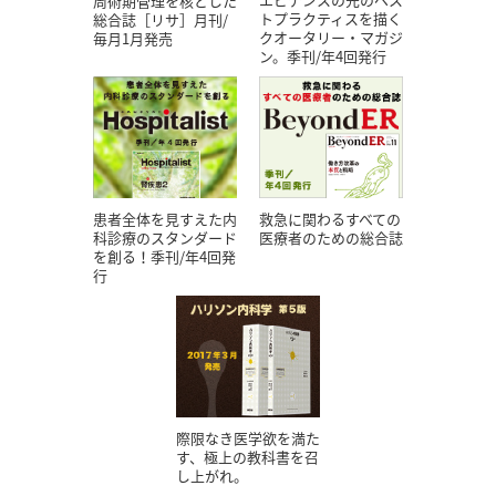
周術期管理を核とした
トプラクティスを描く
総合誌［リサ］月刊/
クオータリー・マガジ
毎月1月発売
ン。季刊/年4回発行
患者全体を見すえた内
救急に関わるすべての
科診療のスタンダード
医療者のための総合誌
を創る！季刊/年4回発
行
際限なき医学欲を満た
す、極上の教科書を召
し上がれ。