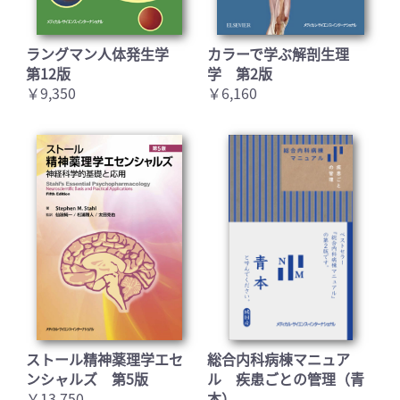
ラングマン人体発生学
カラーで学ぶ解剖生理
第12版
学 第2版
￥9,350
￥6,160
ストール精神薬理学エセ
総合内科病棟マニュア
ンシャルズ 第5版
ル 疾患ごとの管理（青
￥13,750
本）