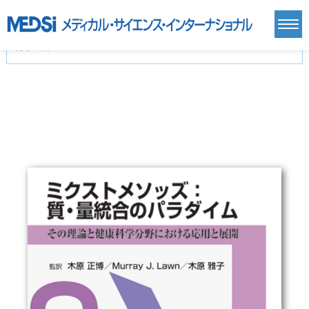
カテゴリー
新刊(直近6ヶ月)(24)
麻酔・集中治療・救急(284)
画像診断・放射線医学(98)
内科総合(27)
マニュアル(39)
医学生・研修医(258)
医学雑誌(585)
生命科学・関連書籍(38)
臨床医学:一般(359)
臨床医学:内科系(407)
臨床医学:外科系(249)
基礎医学(93)
基礎医学関連科学(80)
自然科学(25)
看護学(21)
医療技術(16)
歯科学(3)
栄養学(0)
薬学(7)
保健・体育(1)
衛生・公衆衛生学(14)
医学一般(91)
マルチメディア(0)