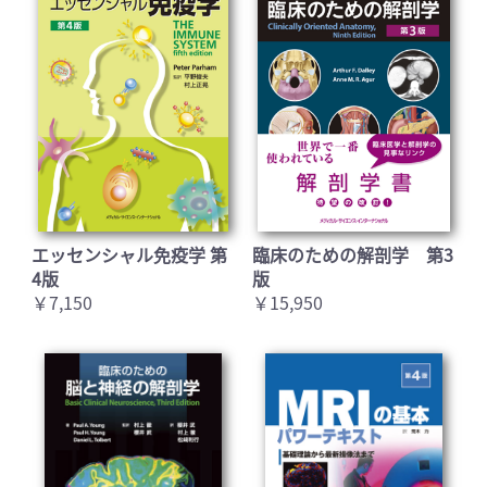
エッセンシャル免疫学 第
臨床のための解剖学 第3
4版
版
￥7,150
￥15,950