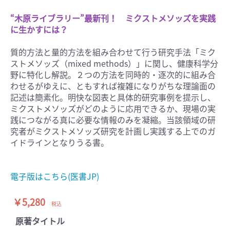
“木原ライブラリー”最新刊！ ミクストメソッズを実践
に生かすには？
質的方法と量的方法を組み合わせて行う研究手法「ミク
ストメソッズ（mixed methods）」に関し、健康科学分
野に特化し解説。２つの方法を同時的・逐次的に組み合
わせるがゆえに、ともすれば複雑になりがちな理論面の
記述は簡素化。明快な図表と具体的研究事例を提示し、
ミクストメソッズがどのように応用できるか、現場の実
践につながる真に必要な情報のみを凝縮。当該領域の研
究者がミクストメソッズ研究を計画し実践する上でのガ
イドラインとなりうる書。
電子版はこちら(医書JP)
￥5,280
税込
原著タイトル