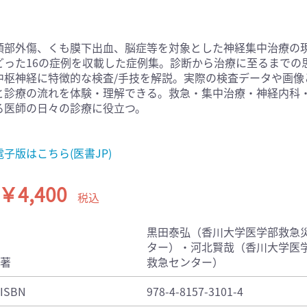
医学:内科系(407)
臨床医学:外科系(249)
科学(25)
看護学(21)
頭部外傷、くも膜下出血、脳症等を対象とした神経集中治療の
学(0)
薬学(7)
どった16の症例を収載した症例集。診断から治療に至るまでの
一般(91)
マルチメディア(0)
中枢神経に特徴的な検査/手技を解説。実際の検査データや画像
と診療の流れを体験・理解できる。救急・集中治療・神経内科
る医師の日々の診療に役立つ。
電子版はこちら(医書JP)
￥4,400
税込
黒田泰弘（香川大学医学部救急
ター）・河北賢哉（香川大学医
著
救急センター）
ISBN
978-4-8157-3101-4