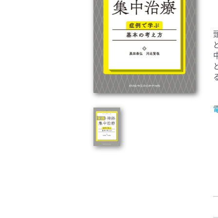
臨床医学:一般(359)
臨床
基礎医学関連科学(80)
自然
歯科学(3)
栄養
衛生・公衆衛生学(14)
医学