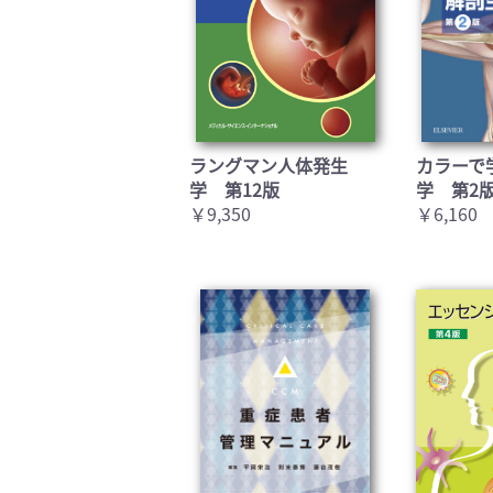
ラングマン人体発生
カラーで
学 第12版
学 第2
￥9,350
￥6,160