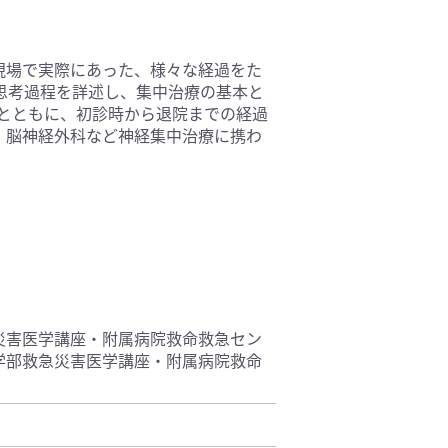
基礎医学(93)
医療技術(16)
現場で実際にあった、様々な経過をた
保健・体育(1)
思考過程を詳述し、集中治療の基本と
とともに、初診時から退院までの経過
・脳神経外科など神経集中治療に携わ
災害医学講座・附属病院救命救急セン
学部救急災害医学講座・附属病院救命