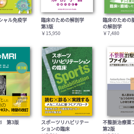
シャル免疫学
臨床のための解剖学
臨床のための
第3版
の解剖学
￥15,950
￥7,480
I 第3版
スポーツリハビリテー
不整脈治療薬
ションの臨床
第2版