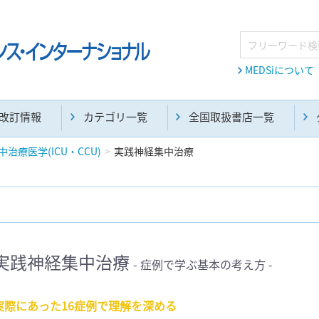
MEDSiについて
改訂情報
カテゴリ一覧
全国取扱書店一覧
中治療医学(ICU・CCU)
実践神経集中治療
麻酔・集中治療・救急(284)
画像診断・放射線医学(98)
実践神経集中治療
- 症例で学ぶ基本の考え方 -
医学生・研修医(258)
医学雑誌(585)
実際にあった16症例で理解を深める