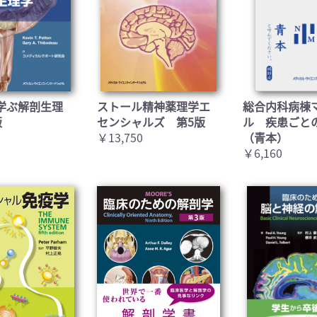
お買い物を続ける
カートへ進む
学ぶ解剖生理
ストール精神薬理学エ
総合内科病棟
版
センシャルズ 第5版
ル 疾患ごと
￥13,750
（青本）
￥6,160