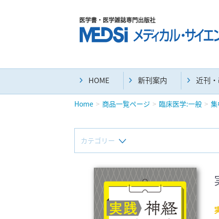
医学書・医学雑誌専門出版社
HOME
新刊案内
近刊・
Home
商品一覧ページ
臨床医学:一般
集
カテゴリー
新刊(直近6ヶ月)(24)
マニュアル(39)