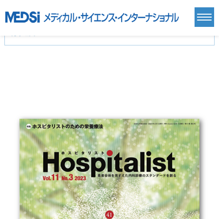
カテゴリー
新刊(直近6ヶ月)(24)
麻酔・集中治療・救急(284)
画像診断・放射線医学(98)
内科総合(27)
マニュアル(39)
医学生・研修医(258)
医学雑誌(585)
生命科学・関連書籍(38)
臨床医学:一般(359)
臨床医学:内科系(407)
臨床医学:外科系(249)
基礎医学(93)
基礎医学関連科学(80)
自然科学(25)
看護学(21)
医療技術(16)
歯科学(3)
栄養学(0)
薬学(7)
保健・体育(1)
衛生・公衆衛生学(14)
医学一般(91)
マルチメディア(0)