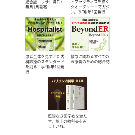
トプラクティスを描く
総合誌［リサ］月刊/
クオータリー・マガジ
毎月1月発売
ン。季刊/年4回発行
患者全体を見すえた内
救急に関わるすべての
科診療のスタンダード
医療者のための総合誌
を創る！季刊/年4回発
行
際限なき医学欲を満た
す、極上の教科書を召
し上がれ。