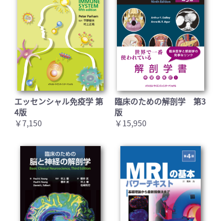
エッセンシャル免疫学 第
臨床のための解剖学 第3
4版
版
￥7,150
￥15,950