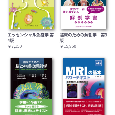
エッセンシャル免疫学 第
臨床のための解剖学 第3
4版
版
￥7,150
￥15,950