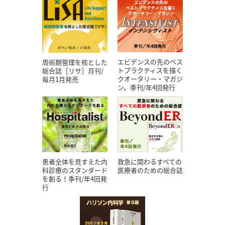
エビデンスの先のベス
周術期管理を核とした
トプラクティスを描く
総合誌［リサ］月刊/
クオータリー・マガジ
毎月1月発売
ン。季刊/年4回発行
患者全体を見すえた内
救急に関わるすべての
科診療のスタンダード
医療者のための総合誌
を創る！季刊/年4回発
行