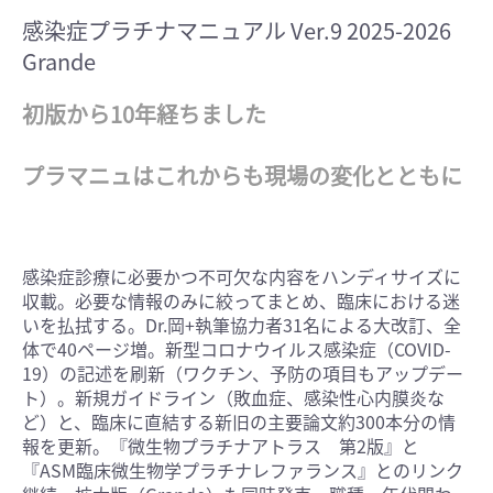
感染症プラチナマニュアル Ver.9 2025-2026
Grande
初版から10年経ちました
プラマニュはこれからも現場の変化とともに
感染症診療に必要かつ不可欠な内容をハンディサイズに
収載。必要な情報のみに絞ってまとめ、臨床における迷
いを払拭する。Dr.岡+執筆協力者31名による大改訂、全
体で40ページ増。新型コロナウイルス感染症（COVID-
19）の記述を刷新（ワクチン、予防の項目もアップデー
ト）。新規ガイドライン（敗血症、感染性心内膜炎な
ど）と、臨床に直結する新旧の主要論文約300本分の情
報を更新。『微生物プラチナアトラス 第2版』と
『ASM臨床微生物学プラチナレファランス』とのリンク