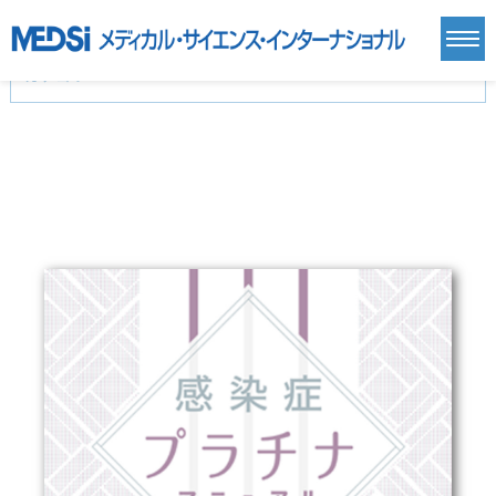
カテゴリー
新刊(直近6ヶ月)(24)
麻酔・集中治療・救急(284)
画像診断・放射線医学(98)
内科総合(27)
マニュアル(39)
医学生・研修医(258)
医学雑誌(585)
生命科学・関連書籍(38)
臨床医学:一般(359)
臨床医学:内科系(407)
臨床医学:外科系(249)
基礎医学(93)
基礎医学関連科学(80)
自然科学(25)
看護学(21)
医療技術(16)
歯科学(3)
栄養学(0)
薬学(7)
保健・体育(1)
衛生・公衆衛生学(14)
医学一般(91)
マルチメディア(0)