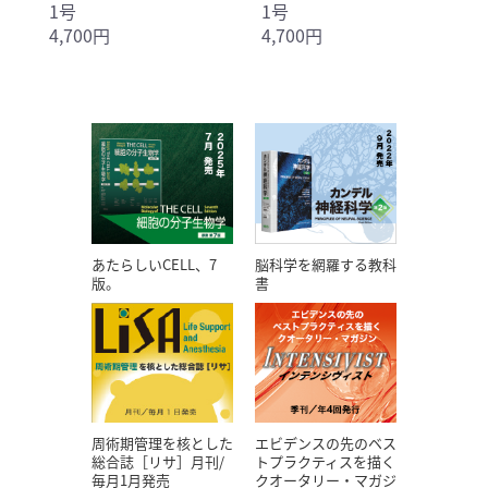
1号
1号
4,700円
4,700円
あたらしいCELL、7
脳科学を網羅する教科
版。
書
エビデンスの先のベス
周術期管理を核とした
トプラクティスを描く
総合誌［リサ］月刊/
クオータリー・マガジ
毎月1月発売