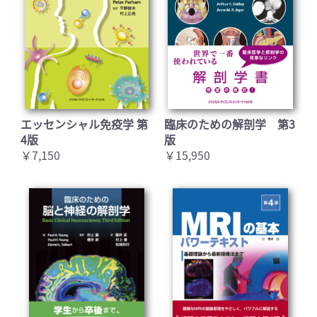
エッセンシャル免疫学 第
臨床のための解剖学 第3
4版
版
￥7,150
￥15,950