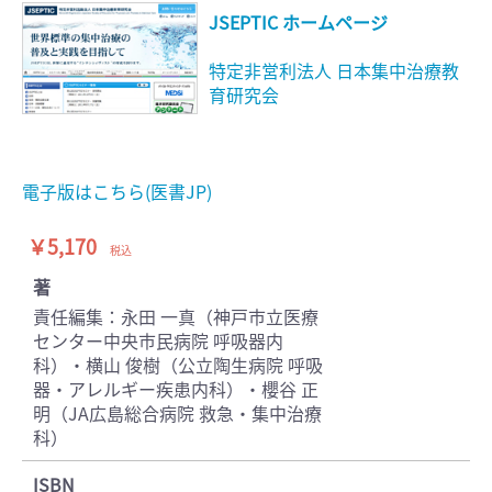
JSEPTIC ホームページ
特定非営利法人 日本集中治療教
育研究会
電子版はこちら(医書JP)
￥5,170
税込
著
責任編集：永田 一真（神戸市立医療
センター中央市民病院 呼吸器内
科）・横山 俊樹（公立陶生病院 呼吸
器・アレルギー疾患内科）・櫻谷 正
明（JA広島総合病院 救急・集中治療
科）
ISBN