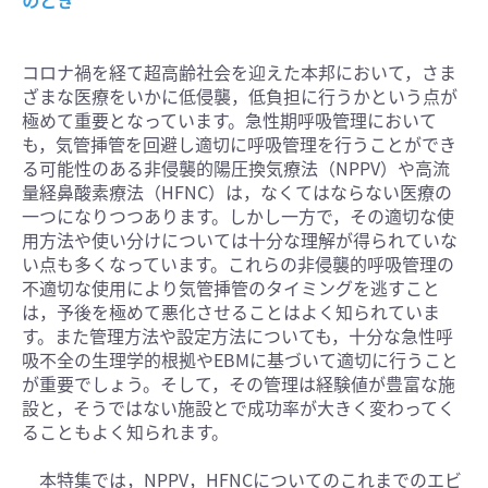
のとき
コロナ禍を経て超高齢社会を迎えた本邦において，さま
ざまな医療をいかに低侵襲，低負担に行うかという点が
極めて重要となっています。急性期呼吸管理において
も，気管挿管を回避し適切に呼吸管理を行うことができ
る可能性のある非侵襲的陽圧換気療法（NPPV）や高流
量経鼻酸素療法（HFNC）は，なくてはならない医療の
一つになりつつあります。しかし一方で，その適切な使
用方法や使い分けについては十分な理解が得られていな
い点も多くなっています。これらの非侵襲的呼吸管理の
不適切な使用により気管挿管のタイミングを逃すこと
は，予後を極めて悪化させることはよく知られていま
す。また管理方法や設定方法についても，十分な急性呼
吸不全の生理学的根拠やEBMに基づいて適切に行うこと
が重要でしょう。そして，その管理は経験値が豊富な施
設と，そうではない施設とで成功率が大きく変わってく
ることもよく知られます。
本特集では，NPPV，HFNCについてのこれまでのエビ