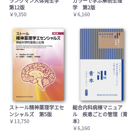
ラングマン人体発生学
カラーで学ぶ解剖生理
第12版
学 第2版
￥9,350
￥6,160
ストール精神薬理学エセ
総合内科病棟マニュア
ンシャルズ 第5版
ル 疾患ごとの管理（青
￥13,750
本）
￥6,160