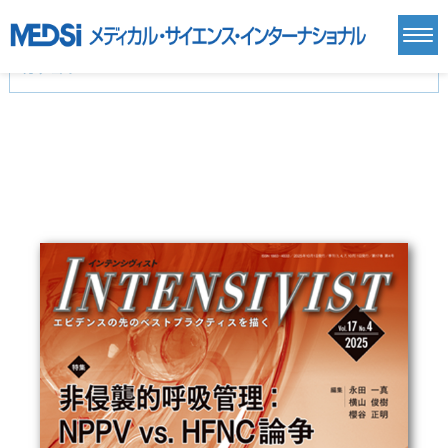
カテゴリー
新刊(直近6ヶ月)(24)
麻酔・集中治療・救急(284)
画像診断・放射線医学(98)
内科総合(27)
マニュアル(39)
医学生・研修医(258)
医学雑誌(585)
生命科学・関連書籍(38)
臨床医学:一般(359)
臨床医学:内科系(407)
臨床医学:外科系(249)
基礎医学(93)
基礎医学関連科学(80)
自然科学(25)
看護学(21)
医療技術(16)
歯科学(3)
栄養学(0)
薬学(7)
保健・体育(1)
衛生・公衆衛生学(14)
医学一般(91)
マルチメディア(0)