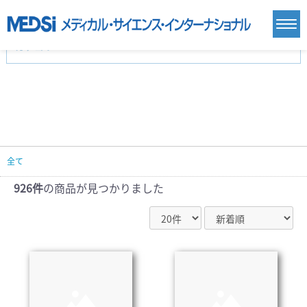
カテゴリー
新刊(直近6ヶ月)(24)
麻酔・集中治療・救急(284)
画像診断・放射線医学(98)
内科総合(27)
マニュアル(39)
医学生・研修医(258)
医学雑誌(585)
生命科学・関連書籍(38)
臨床医学:一般(359)
臨床医学:内科系(407)
臨床医学:外科系(249)
全て
基礎医学(93)
基礎医学関連科学(80)
自然科学(25)
看護学(21)
医療技術(16)
歯科学(3)
926件
の商品が見つかりました
栄養学(0)
薬学(7)
保健・体育(1)
衛生・公衆衛生学(14)
医学一般(91)
マルチメディア(0)