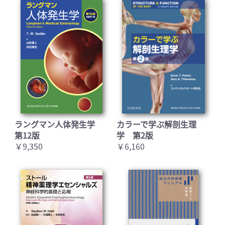
ラングマン人体発生学
カラーで学ぶ解剖生理
第12版
学 第2版
￥9,350
￥6,160