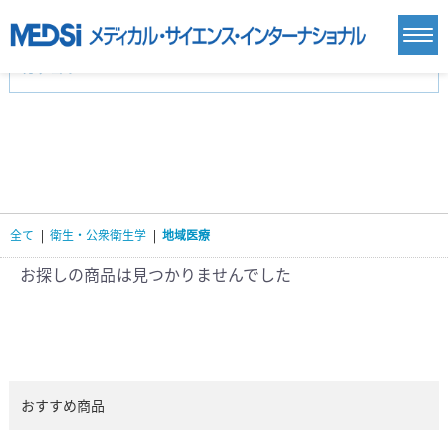
カテゴリー
新刊(直近6ヶ月)(24)
麻酔・集中治療・救急(284)
画像診断・放射線医学(98)
内科総合(27)
マニュアル(39)
医学生・研修医(258)
医学雑誌(585)
生命科学・関連書籍(38)
臨床医学:一般(359)
臨床医学:内科系(407)
臨床医学:外科系(249)
全て
|
衛生・公衆衛生学
|
地域医療
基礎医学(93)
基礎医学関連科学(80)
自然科学(25)
看護学(21)
医療技術(16)
歯科学(3)
お探しの商品は見つかりませんでした
栄養学(0)
薬学(7)
保健・体育(1)
衛生・公衆衛生学(14)
医学一般(91)
マルチメディア(0)
おすすめ商品