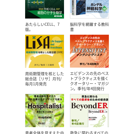
あたらしいCELL、7
脳科学を網羅する教科
版。
書
エビデンスの先のベス
周術期管理を核とした
トプラクティスを描く
総合誌［リサ］月刊/
クオータリー・マガジ
毎月1月発売
ン。季刊/年4回発行
患者全体を見すえた内
救急に関わるすべての