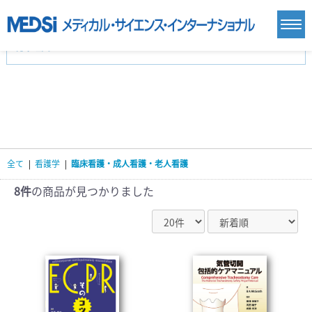
カテゴリー
新刊(直近6ヶ月)(23)
麻酔・集中治療・救急(284)
画像診断・放射線医学(98)
内科総合(27)
マニュアル(39)
医学生・研修医(258)
医学雑誌(585)
生命科学・関連書籍(38)
臨床医学:一般(359)
臨床医学:内科系(407)
臨床医学:外科系(249)
全て
|
看護学
|
臨床看護・成人看護・老人看護
基礎医学(93)
基礎医学関連科学(80)
自然科学(25)
看護学(21)
医療技術(16)
歯科学(3)
8件
の商品が見つかりました
栄養学(0)
薬学(7)
保健・体育(1)
衛生・公衆衛生学(14)
医学一般(91)
マルチメディア(0)