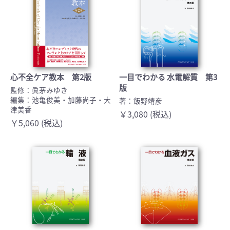
心不全ケア教本 第2版
一目でわかる 水電解質 第3
版
監修：眞茅みゆき
編集：池亀俊美・加藤尚子・大
著：飯野靖彦
津美香
￥3,080 (税込)
￥5,060 (税込)