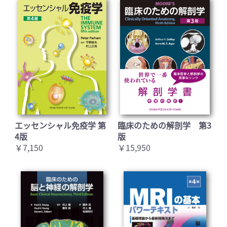
エッセンシャル免疫学 第
臨床のための解剖学 第3
4版
版
￥7,150
￥15,950