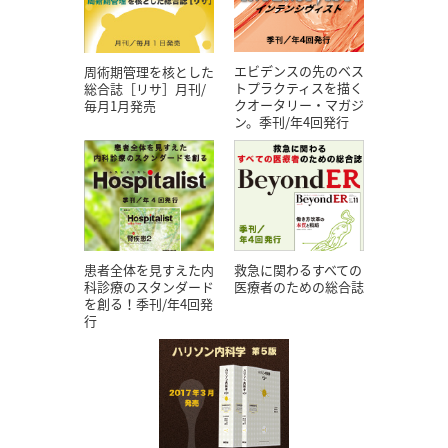
エビデンスの先のベス
周術期管理を核とした
トプラクティスを描く
総合誌［リサ］月刊/
クオータリー・マガジ
毎月1月発売
ン。季刊/年4回発行
患者全体を見すえた内
救急に関わるすべての
科診療のスタンダード
医療者のための総合誌
を創る！季刊/年4回発
行