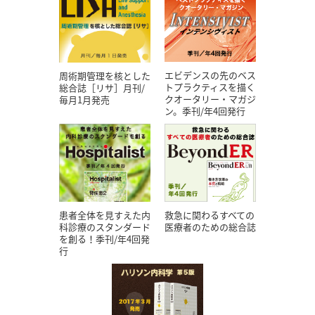
エビデンスの先のベス
周術期管理を核とした
トプラクティスを描く
総合誌［リサ］月刊/
クオータリー・マガジ
毎月1月発売
ン。季刊/年4回発行
患者全体を見すえた内
救急に関わるすべての
科診療のスタンダード
医療者のための総合誌
を創る！季刊/年4回発
行