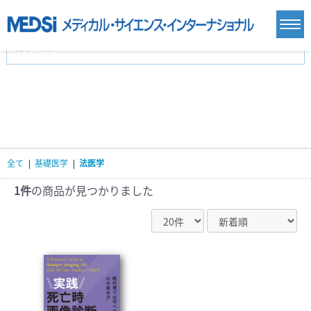
カテゴリー
新刊(直近6ヶ月)(24)
麻酔・集中治療・救急(284)
画像診断・放射線医学(98)
内科総合(27)
マニュアル(39)
医学生・研修医(258)
医学雑誌(585)
生命科学・関連書籍(38)
臨床医学:一般(359)
臨床医学:内科系(407)
臨床医学:外科系(249)
全て
|
基礎医学
|
法医学
基礎医学(93)
基礎医学関連科学(80)
自然科学(25)
看護学(21)
医療技術(16)
歯科学(3)
1件
の商品が見つかりました
栄養学(0)
薬学(7)
保健・体育(1)
衛生・公衆衛生学(14)
医学一般(91)
マルチメディア(0)