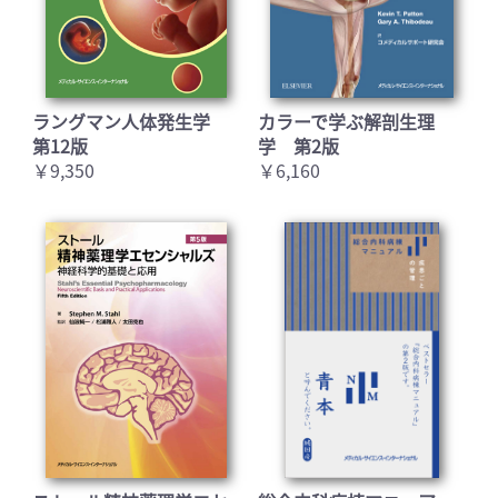
ラングマン人体発生学
カラーで学ぶ解剖生理
第12版
学 第2版
￥9,350
￥6,160