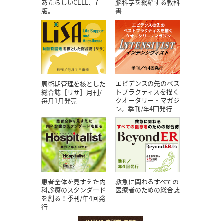
あたらしいCELL、7
脳科学を網羅する教科
版。
書
エビデンスの先のベス
周術期管理を核とした
トプラクティスを描く
総合誌［リサ］月刊/
クオータリー・マガジ
毎月1月発売
ン。季刊/年4回発行
患者全体を見すえた内
救急に関わるすべての
科診療のスタンダード
医療者のための総合誌
を創る！季刊/年4回発
行