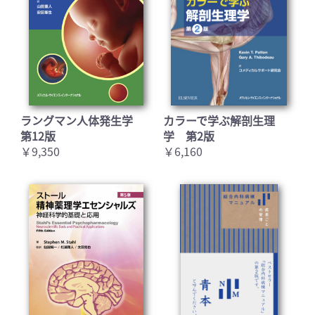
ラングマン人体発生学
カラーで学ぶ解剖生理
第12版
学 第2版
￥9,350
￥6,160