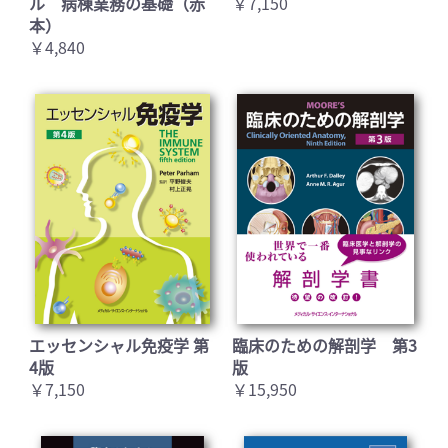
ル 病棟業務の基礎（赤
￥7,150
本）
￥4,840
お買い物を続ける
カートへ進む
エッセンシャル免疫学 第
臨床のための解剖学 第3
4版
版
￥7,150
￥15,950