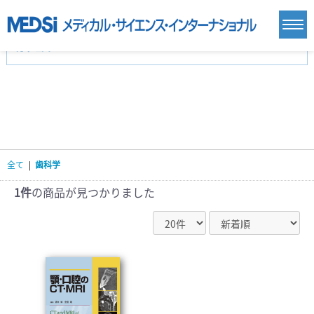
カテゴリー
新刊(直近6ヶ月)(24)
麻酔・集中治療・救急(284)
画像診断・放射線医学(98)
内科総合(27)
マニュアル(39)
医学生・研修医(258)
医学雑誌(585)
生命科学・関連書籍(38)
臨床医学:一般(359)
臨床医学:内科系(407)
臨床医学:外科系(249)
全て
|
歯科学
基礎医学(93)
基礎医学関連科学(80)
自然科学(25)
看護学(21)
医療技術(16)
歯科学(3)
1件
の商品が見つかりました
栄養学(0)
薬学(7)
保健・体育(1)
衛生・公衆衛生学(14)
医学一般(91)
マルチメディア(0)