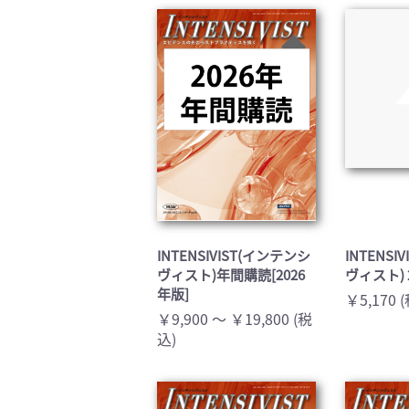
臨床医学:一般(359)
臨床
基礎医学関連科学(80)
自然
歯科学(3)
栄養
衛生・公衆衛生学(14)
医学
INTENSIVIST(インテンシ
INTENSI
ヴィスト)年間購読[2026
ヴィスト) 
年版]
￥5,170 
￥9,900 ～ ￥19,800 (税
込)