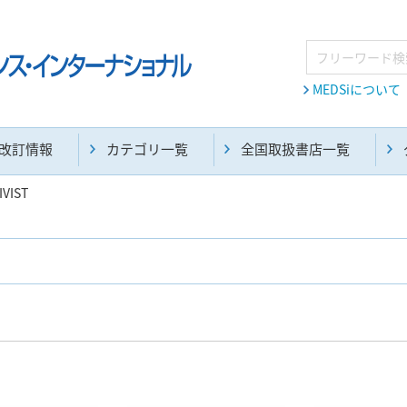
MEDSiについて
改訂情報
カテゴリ一覧
全国取扱書店一覧
IVIST
麻酔・集中治療・救急(284)
画像診断・放射線医学(98)
医学生・研修医(258)
医学雑誌(585)