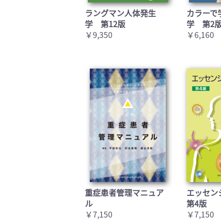
ラングマン人体発生
カラーで
学 第12版
学 第2
￥9,350
￥6,160
重症患者管理マニュア
エッセン
ル
第4版
￥7,150
￥7,150