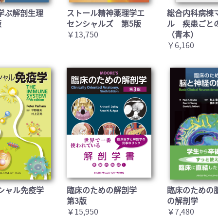
学ぶ解剖生理
ストール精神薬理学エ
総合内科病棟
版
センシャルズ 第5版
ル 疾患ごと
￥13,750
（青本）
￥6,160
シャル免疫学
臨床のための解剖学
臨床のための
第3版
の解剖学
￥15,950
￥7,480