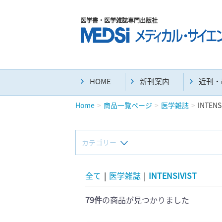
医学書・医学雑誌専門出版社
HOME
新刊案内
近刊・
Home
商品一覧ページ
医学雑誌
INTENS
カテゴリー
新刊(直近6ヶ月)(24)
全て
|
医学雑誌
|
INTENSIVIST
79件
の商品が見つかりました
マニュアル(39)