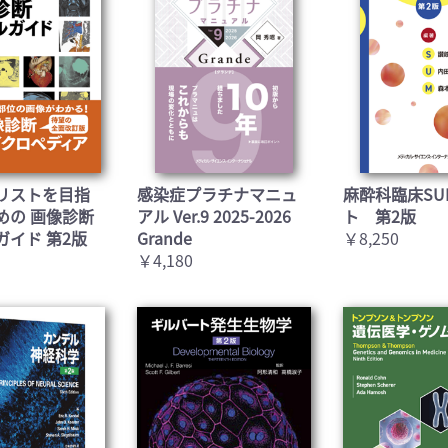
お買い物を続ける
カートへ進む
リストを目指
感染症プラチナマニュ
麻酔科臨床SU
めの 画像診断
アル Ver.9 2025-2026
ト 第2版
ガイド 第2版
Grande
￥8,250
￥4,180