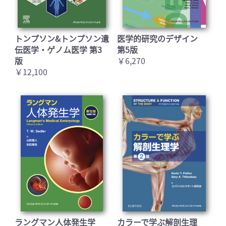
トンプソン&トンプソン遺
医学的研究のデザイン
伝医学・ゲノム医学 第3
第5版
版
￥6,270
￥12,100
ラングマン人体発生学
カラーで学ぶ解剖生理