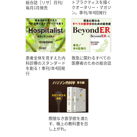
トプラクティスを描く
総合誌［リサ］月刊/
クオータリー・マガジ
毎月1月発売
ン。季刊/年4回発行
患者全体を見すえた内
救急に関わるすべての
科診療のスタンダード
医療者のための総合誌
を創る！季刊/年4回発
行
際限なき医学欲を満た
す、極上の教科書を召
し上がれ。