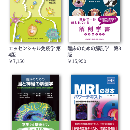
エッセンシャル免疫学 第
臨床のための解剖学 第3
4版
版
￥7,150
￥15,950