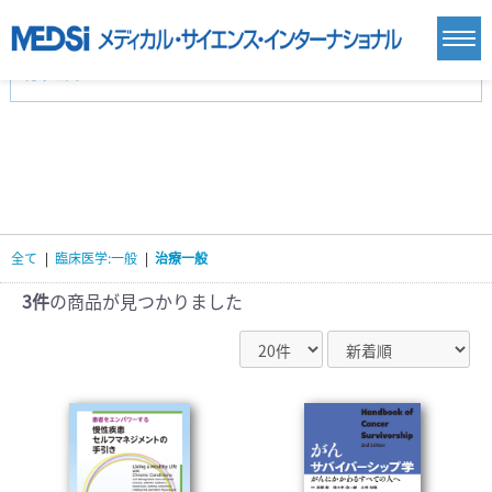
カテゴリー
新刊(直近6ヶ月)(24)
麻酔・集中治療・救急(284)
画像診断・放射線医学(98)
内科総合(27)
マニュアル(39)
医学生・研修医(258)
医学雑誌(585)
生命科学・関連書籍(38)
臨床医学:一般(359)
臨床医学:内科系(407)
臨床医学:外科系(249)
全て
|
臨床医学:一般
|
治療一般
基礎医学(93)
基礎医学関連科学(80)
自然科学(25)
看護学(21)
医療技術(16)
歯科学(3)
3件
の商品が見つかりました
栄養学(0)
薬学(7)
保健・体育(1)
衛生・公衆衛生学(14)
医学一般(91)
マルチメディア(0)