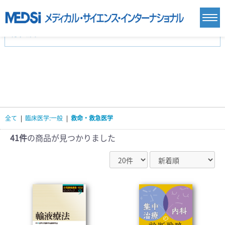
カテゴリー
新刊(直近6ヶ月)(24)
麻酔・集中治療・救急(284)
画像診断・放射線医学(98)
内科総合(27)
マニュアル(39)
医学生・研修医(258)
医学雑誌(585)
生命科学・関連書籍(38)
臨床医学:一般(359)
臨床医学:内科系(407)
臨床医学:外科系(249)
全て
|
臨床医学:一般
|
救命・救急医学
基礎医学(93)
基礎医学関連科学(80)
自然科学(25)
看護学(21)
医療技術(16)
歯科学(3)
41件
の商品が見つかりました
栄養学(0)
薬学(7)
保健・体育(1)
衛生・公衆衛生学(14)
医学一般(91)
マルチメディア(0)