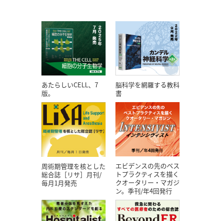
あたらしいCELL、7
脳科学を網羅する教科
版。
書
エビデンスの先のベス
周術期管理を核とした
トプラクティスを描く
総合誌［リサ］月刊/
クオータリー・マガジ
毎月1月発売
ン。季刊/年4回発行