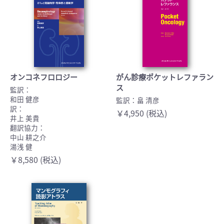
オンコネフロロジー
がん診療ポケットレファラン
ス
監訳：
和田 健彦
監訳：畠 清彦
訳：
￥4,950 (税込)
井上 美貴
翻訳協力：
中山 耕之介
湯浅 健
￥8,580 (税込)