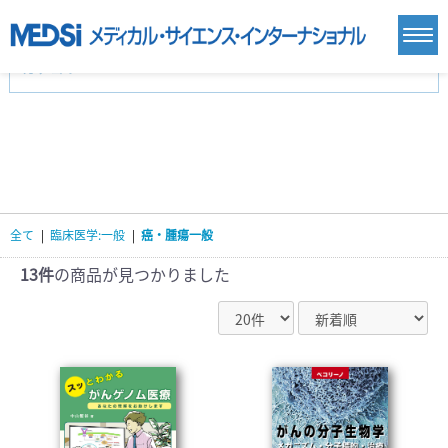
カテゴリー
新刊(直近6ヶ月)(24)
麻酔・集中治療・救急(284)
画像診断・放射線医学(98)
内科総合(27)
マニュアル(39)
医学生・研修医(258)
医学雑誌(585)
生命科学・関連書籍(38)
臨床医学:一般(359)
臨床医学:内科系(407)
臨床医学:外科系(249)
全て
|
臨床医学:一般
|
癌・腫瘍一般
基礎医学(93)
基礎医学関連科学(80)
自然科学(25)
看護学(21)
医療技術(16)
歯科学(3)
13件
の商品が見つかりました
栄養学(0)
薬学(7)
保健・体育(1)
衛生・公衆衛生学(14)
医学一般(91)
マルチメディア(0)