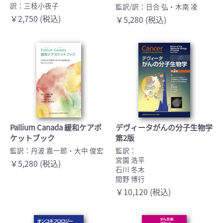
訳：三枝小夜子
監訳/訳：日合 弘・木南 凌
￥2,750 (税込)
￥5,280 (税込)
Pallium Canada 緩和ケアポ
デヴィータがんの分子生物学
ケットブック
第2版
監訳：丹波 嘉一郎・大中 俊宏
監訳：
宮園 浩平
￥5,280 (税込)
石川 冬木
間野 博行
￥10,120 (税込)