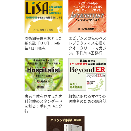
エビデンスの先のベス
周術期管理を核とした
トプラクティスを描く
総合誌［リサ］月刊/
クオータリー・マガジ
毎月1月発売
ン。季刊/年4回発行
患者全体を見すえた内
救急に関わるすべての
科診療のスタンダード
医療者のための総合誌
を創る！季刊/年4回発
行