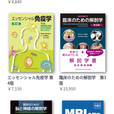
￥4,840
お買い物を続ける
カートへ進む
エッセンシャル免疫学 第
臨床のための解剖学 第3
4版
版
￥7,150
￥15,950