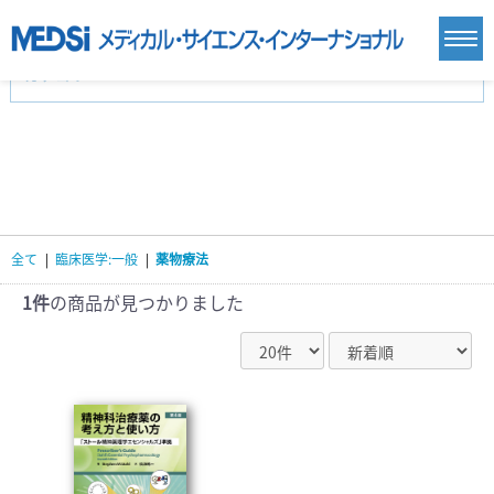
カテゴリー
新刊(直近6ヶ月)(24)
麻酔・集中治療・救急(284)
画像診断・放射線医学(98)
内科総合(27)
マニュアル(39)
医学生・研修医(258)
医学雑誌(585)
生命科学・関連書籍(38)
臨床医学:一般(359)
臨床医学:内科系(407)
臨床医学:外科系(249)
全て
|
臨床医学:一般
|
薬物療法
基礎医学(93)
基礎医学関連科学(80)
自然科学(25)
看護学(21)
医療技術(16)
歯科学(3)
1件
の商品が見つかりました
栄養学(0)
薬学(7)
保健・体育(1)
衛生・公衆衛生学(14)
医学一般(91)
マルチメディア(0)