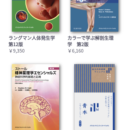
ラングマン人体発生学
カラーで学ぶ解剖生理
第12版
学 第2版
￥9,350
￥6,160