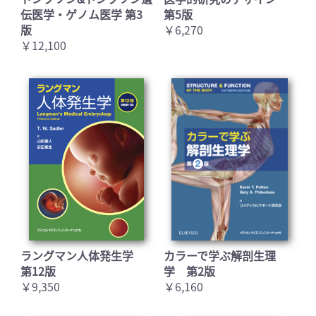
伝医学・ゲノム医学 第3
第5版
版
￥6,270
お買い物を続ける
カートへ進む
￥12,100
ラングマン人体発生学
カラーで学ぶ解剖生理
第12版
学 第2版
￥9,350
￥6,160