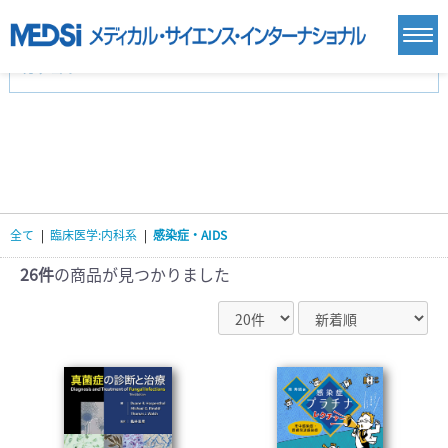
カテゴリー
新刊(直近6ヶ月)(24)
麻酔・集中治療・救急(284)
画像診断・放射線医学(98)
内科総合(27)
マニュアル(39)
医学生・研修医(258)
医学雑誌(585)
生命科学・関連書籍(38)
臨床医学:一般(359)
臨床医学:内科系(407)
臨床医学:外科系(249)
全て
|
臨床医学:内科系
|
感染症・AIDS
基礎医学(93)
基礎医学関連科学(80)
自然科学(25)
看護学(21)
医療技術(16)
歯科学(3)
26件
の商品が見つかりました
栄養学(0)
薬学(7)
保健・体育(1)
衛生・公衆衛生学(14)
医学一般(91)
マルチメディア(0)