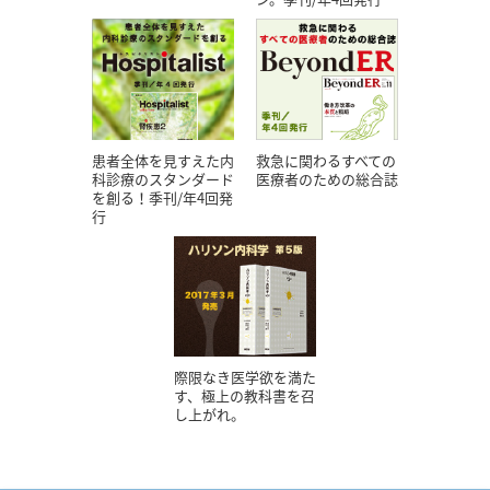
患者全体を見すえた内
救急に関わるすべての
科診療のスタンダード
医療者のための総合誌
を創る！季刊/年4回発
行
際限なき医学欲を満た
す、極上の教科書を召
し上がれ。