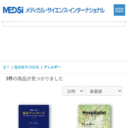
カテゴリー
新刊(直近6ヶ月)(24)
麻酔・集中治療・救急(284)
画像診断・放射線医学(98)
内科総合(27)
マニュアル(39)
医学生・研修医(258)
医学雑誌(585)
生命科学・関連書籍(38)
臨床医学:一般(359)
臨床医学:内科系(407)
臨床医学:外科系(249)
全て
|
臨床医学:内科系
|
アレルギー
基礎医学(93)
基礎医学関連科学(80)
自然科学(25)
看護学(21)
医療技術(16)
歯科学(3)
3件
の商品が見つかりました
栄養学(0)
薬学(7)
保健・体育(1)
衛生・公衆衛生学(14)
医学一般(91)
マルチメディア(0)