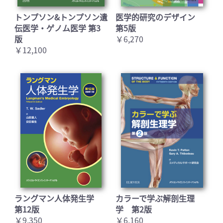
トンプソン&トンプソン遺
医学的研究のデザイン
伝医学・ゲノム医学 第3
第5版
版
￥6,270
￥12,100
ラングマン人体発生学
カラーで学ぶ解剖生理
第12版
学 第2版
￥9,350
￥6,160