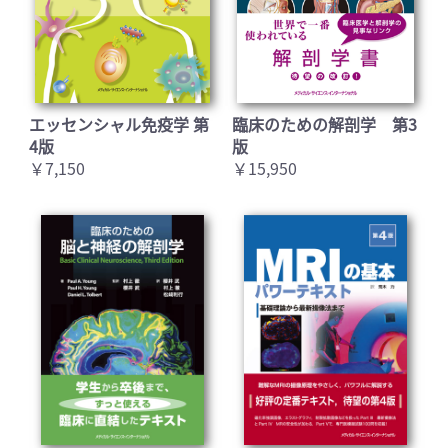
エッセンシャル免疫学 第
臨床のための解剖学 第3
4版
版
￥7,150
￥15,950