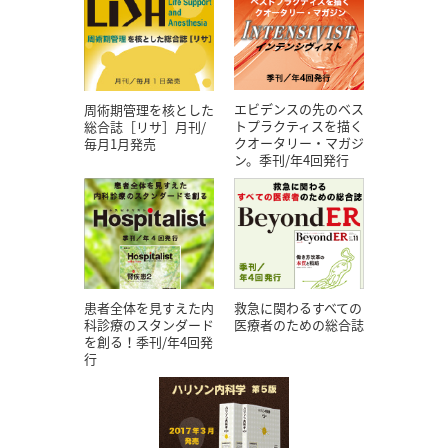
エビデンスの先のベス
周術期管理を核とした
トプラクティスを描く
総合誌［リサ］月刊/
クオータリー・マガジ
毎月1月発売
ン。季刊/年4回発行
患者全体を見すえた内
救急に関わるすべての
科診療のスタンダード
医療者のための総合誌
を創る！季刊/年4回発
行