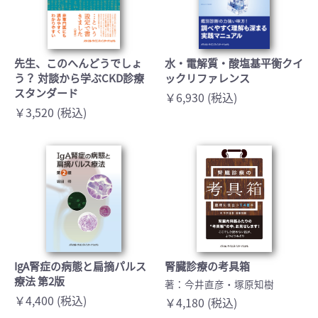
先生、このへんどうでしょ
水・電解質・酸塩基平衡クイ
う？ 対談から学ぶCKD診療
ックリファレンス
スタンダード
￥6,930 (税込)
￥3,520 (税込)
IgA腎症の病態と扁摘パルス
腎臓診療の考具箱
療法 第2版
著：今井直彦・塚原知樹
￥4,400 (税込)
￥4,180 (税込)