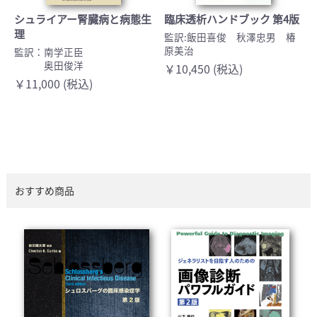
シュライアー腎臓病と病態生
臨床透析ハンドブック 第4版
理
監訳:飯田喜俊 秋澤忠男 椿
原美治
監訳：南学正臣
奥田俊洋
￥10,450 (税込)
￥11,000 (税込)
おすすめ商品