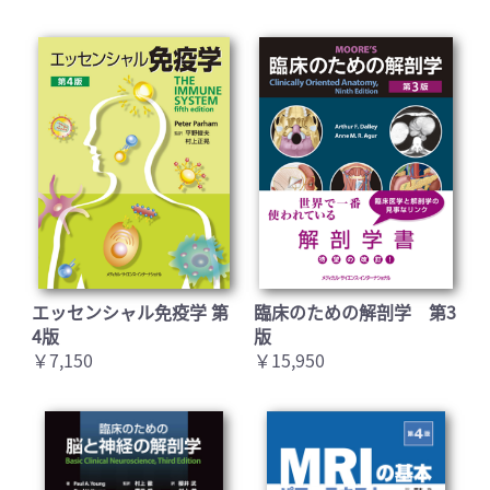
エッセンシャル免疫学 第
臨床のための解剖学 第3
4版
版
￥7,150
￥15,950