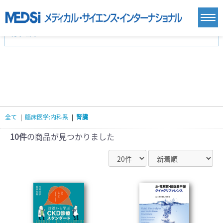
カテゴリー
新刊(直近6ヶ月)(24)
麻酔・集中治療・救急(284)
画像診断・放射線医学(98)
内科総合(27)
マニュアル(39)
医学生・研修医(258)
医学雑誌(585)
生命科学・関連書籍(38)
臨床医学:一般(359)
臨床医学:内科系(407)
臨床医学:外科系(249)
全て
|
臨床医学:内科系
|
腎臓
基礎医学(93)
基礎医学関連科学(80)
自然科学(25)
看護学(21)
医療技術(16)
歯科学(3)
10件
の商品が見つかりました
栄養学(0)
薬学(7)
保健・体育(1)
衛生・公衆衛生学(14)
医学一般(91)
マルチメディア(0)