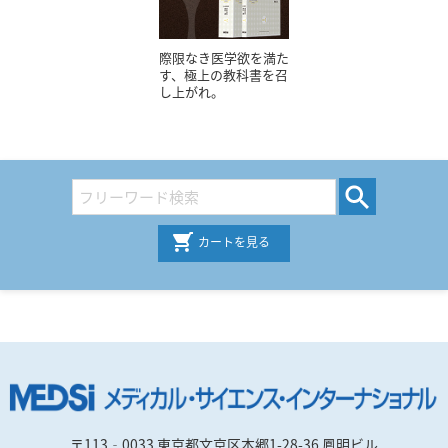
際限なき医学欲を満た
す、極上の教科書を召
し上がれ。
カートを見る
〒113‐0033 東京都文京区本郷1-28-36 鳳明ビル