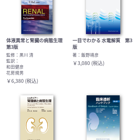
体液異常と腎臓の病態生理
一目でわかる 水電解質 第3
第3版
版
監修：黒川 清
著：飯野靖彦
監訳：
￥3,080 (税込)
和田健彦
花房規男
￥6,380 (税込)