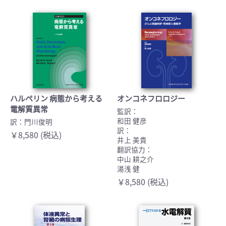
ハルペリン 病態から考える
オンコネフロロジー
電解質異常
監訳：
和田 健彦
訳：門川俊明
訳：
￥8,580 (税込)
井上 美貴
翻訳協力：
中山 耕之介
湯浅 健
￥8,580 (税込)