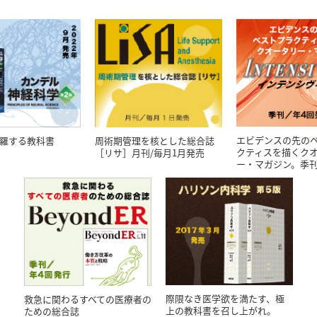
エビデンスの先の
羅する教科書
周術期管理を核とした総合誌
クティスを描くク
［リサ］月刊/毎月1月発売
ー・マガジン。季刊
際限なき医学欲を満たす、極
救急に関わるすべての医療者の
上の教科書を召し上がれ。
ための総合誌