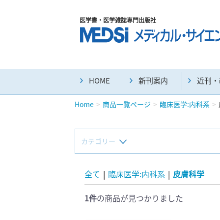
医学書・医学雑誌専門出版社
HOME
新刊案内
近刊・
Home
商品一覧ページ
臨床医学:内科系
カテゴリー
新刊(直近6ヶ月)(24)
全て
|
臨床医学:内科系
|
皮膚科学
1件
の商品が見つかりました
マニュアル(39)