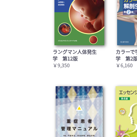
ラングマン人体発生
カラーで
学 第12版
学 第2
￥9,350
￥6,160