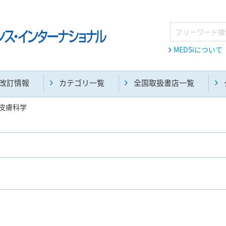
MEDSiについて
改訂情報
カテゴリ一覧
全国取扱書店一覧
皮膚科学
麻酔・集中治療・救急(284)
画像診断・放射線医学(98)
医学生・研修医(258)
医学雑誌(585)