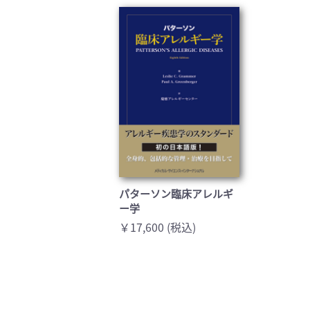
臨床医学:一般(359)
臨床
基礎医学関連科学(80)
自然
歯科学(3)
栄養
衛生・公衆衛生学(14)
医学
パターソン臨床アレルギ
ー学
￥17,600 (税込)