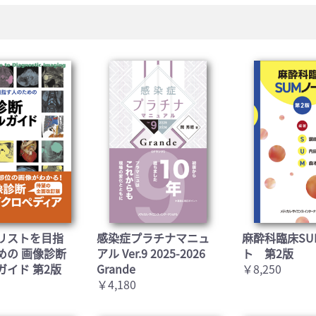
リストを目指
感染症プラチナマニュ
麻酔科臨床SU
めの 画像診断
アル Ver.9 2025-2026
ト 第2版
ガイド 第2版
Grande
￥8,250
￥4,180