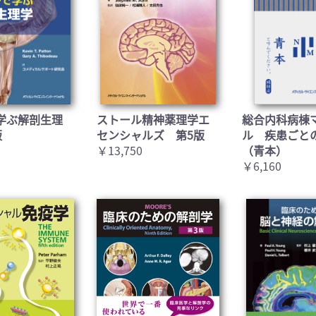
学ぶ解剖生理
ストール精神薬理学エ
総合内科病棟
版
センシャルズ 第5版
ル 疾患ごと
￥13,750
（青本）
￥6,160
お買い物を続ける
カートへ進む