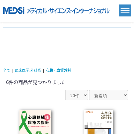
カテゴリー
新刊(直近6ヶ月)(24)
麻酔・集中治療・救急(284)
画像診断・放射線医学(98)
内科総合(27)
マニュアル(39)
医学生・研修医(258)
医学雑誌(585)
生命科学・関連書籍(38)
臨床医学:一般(359)
臨床医学:内科系(407)
臨床医学:外科系(249)
全て
|
臨床医学:外科系
|
心臓・血管外科
基礎医学(93)
基礎医学関連科学(80)
自然科学(25)
看護学(21)
医療技術(16)
歯科学(3)
6件
の商品が見つかりました
栄養学(0)
薬学(7)
保健・体育(1)
衛生・公衆衛生学(14)
医学一般(91)
マルチメディア(0)