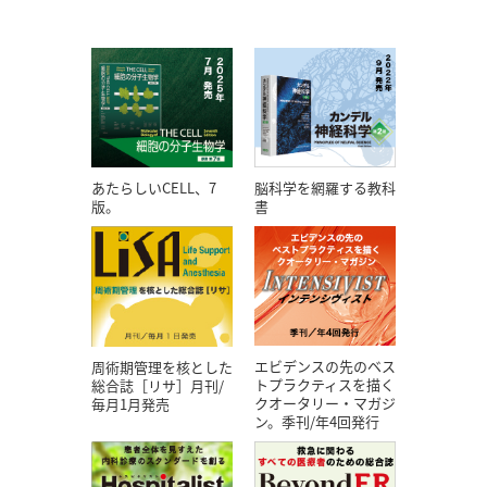
あたらしいCELL、7
脳科学を網羅する教科
版。
書
エビデンスの先のベス
周術期管理を核とした
トプラクティスを描く
総合誌［リサ］月刊/
クオータリー・マガジ
毎月1月発売
ン。季刊/年4回発行