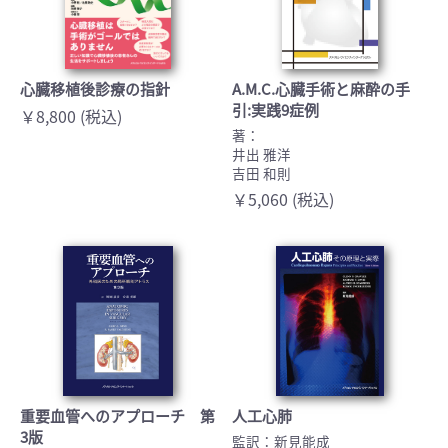
心臓移植後診療の指針
A.M.C.心臓手術と麻酔の手
引:実践9症例
￥8,800 (税込)
著：
井出 雅洋
吉田 和則
￥5,060 (税込)
重要血管へのアプローチ 第
人工心肺
3版
監訳：新見能成