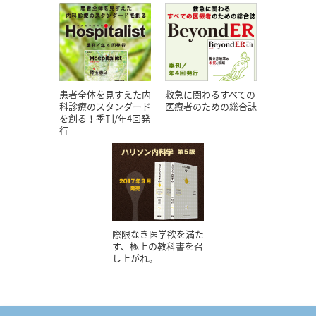
患者全体を見すえた内
救急に関わるすべての
科診療のスタンダード
医療者のための総合誌
を創る！季刊/年4回発
行
際限なき医学欲を満た
す、極上の教科書を召
し上がれ。