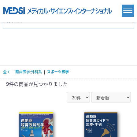
カテゴリー
新刊(直近6ヶ月)(24)
麻酔・集中治療・救急(284)
画像診断・放射線医学(98)
内科総合(27)
マニュアル(39)
医学生・研修医(258)
医学雑誌(585)
生命科学・関連書籍(38)
臨床医学:一般(359)
臨床医学:内科系(407)
臨床医学:外科系(249)
全て
|
臨床医学:外科系
|
スポーツ医学
基礎医学(93)
基礎医学関連科学(80)
自然科学(25)
看護学(21)
医療技術(16)
歯科学(3)
9件
の商品が見つかりました
栄養学(0)
薬学(7)
保健・体育(1)
衛生・公衆衛生学(14)
医学一般(91)
マルチメディア(0)