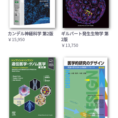
カンデル神経科学 第2版
ギルバート発生生物学 第
￥15,950
2版
￥13,750