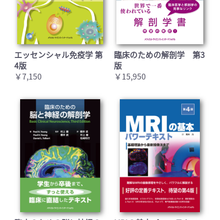
エッセンシャル免疫学 第
臨床のための解剖学 第3
4版
版
￥7,150
￥15,950