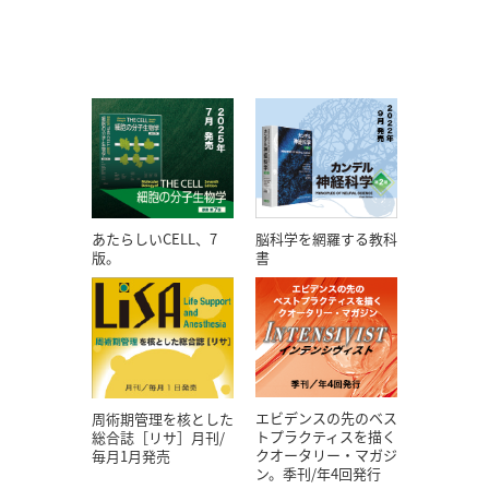
あたらしいCELL、7
脳科学を網羅する教科
版。
書
エビデンスの先のベス
周術期管理を核とした
トプラクティスを描く
総合誌［リサ］月刊/
クオータリー・マガジ
毎月1月発売
ン。季刊/年4回発行