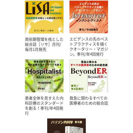
エビデンスの先のベス
周術期管理を核とした
トプラクティスを描く
総合誌［リサ］月刊/
クオータリー・マガジ
毎月1月発売
ン。季刊/年4回発行
患者全体を見すえた内
救急に関わるすべての
科診療のスタンダード
医療者のための総合誌
を創る！季刊/年4回発
行