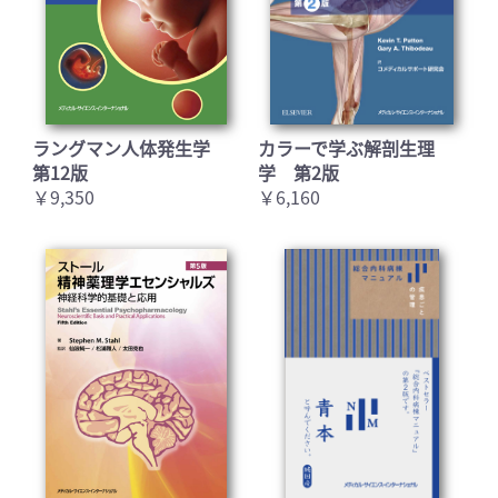
ラングマン人体発生学
カラーで学ぶ解剖生理
第12版
学 第2版
￥9,350
￥6,160