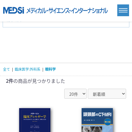
カテゴリー
新刊(直近6ヶ月)(24)
麻酔・集中治療・救急(284)
画像診断・放射線医学(98)
内科総合(27)
マニュアル(39)
医学生・研修医(258)
医学雑誌(585)
生命科学・関連書籍(38)
臨床医学:一般(359)
臨床医学:内科系(407)
臨床医学:外科系(249)
全て
|
臨床医学:外科系
|
眼科学
基礎医学(93)
基礎医学関連科学(80)
自然科学(25)
看護学(21)
医療技術(16)
歯科学(3)
2件
の商品が見つかりました
栄養学(0)
薬学(7)
保健・体育(1)
衛生・公衆衛生学(14)
医学一般(91)
マルチメディア(0)