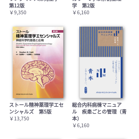
第12版
学 第2版
￥9,350
￥6,160
ストール精神薬理学エセ
総合内科病棟マニュア
ンシャルズ 第5版
ル 疾患ごとの管理（青
￥13,750
本）
￥6,160