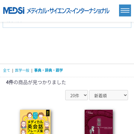
カテゴリー
新刊(直近6ヶ月)(24)
麻酔・集中治療・救急(284)
画像診断・放射線医学(98)
内科総合(27)
マニュアル(39)
医学生・研修医(258)
医学雑誌(585)
生命科学・関連書籍(38)
臨床医学:一般(359)
臨床医学:内科系(407)
臨床医学:外科系(249)
全て
|
医学一般
|
事典・辞典・語学
基礎医学(93)
基礎医学関連科学(80)
自然科学(25)
看護学(21)
医療技術(16)
歯科学(3)
4件
の商品が見つかりました
栄養学(0)
薬学(7)
保健・体育(1)
衛生・公衆衛生学(14)
医学一般(91)
マルチメディア(0)