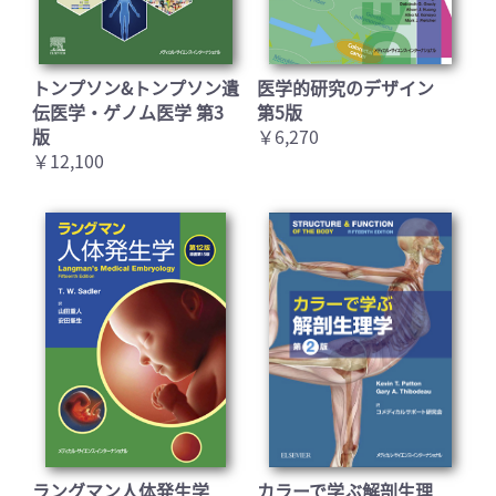
トンプソン&トンプソン遺
医学的研究のデザイン
伝医学・ゲノム医学 第3
第5版
版
￥6,270
￥12,100
ラングマン人体発生学
カラーで学ぶ解剖生理