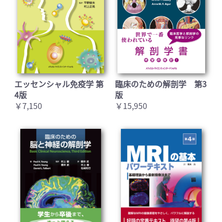
エッセンシャル免疫学 第
臨床のための解剖学 第3
4版
版
￥7,150
￥15,950