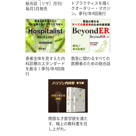
トプラクティスを描く
総合誌［リサ］月刊/
クオータリー・マガジ
毎月1月発売
ン。季刊/年4回発行
患者全体を見すえた内
救急に関わるすべての
科診療のスタンダード
医療者のための総合誌
を創る！季刊/年4回発
行
際限なき医学欲を満た
す、極上の教科書を召
し上がれ。