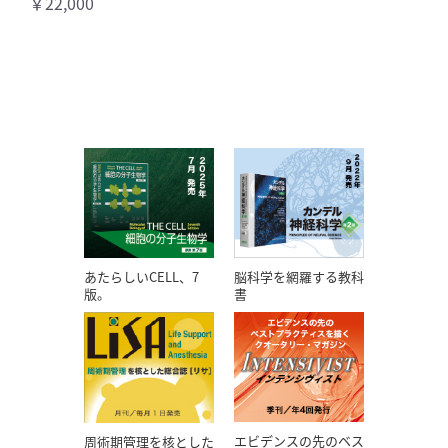
￥22,000
あたらしいCELL、7
脳科学を網羅する教科
版。
書
エビデンスの先のベス
周術期管理を核とした