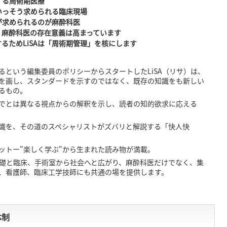
する周術期医療
いっそう求められる臨床現場
が求められるのが麻酔科医
、麻酔科医の存在意義は高まっています
るためLiSAは「周術期管理」を核にします
るという編集委員のポリシーからスタートしたLiSA（リサ）は、
を画し、スタンダードを示すのではなく、既存の知識をも新しい
るもの。
でとは異なる視点からの解釈を示し、読者の知的欲求に応える
識を、その道のスペシャリストがズバリと解説する「快人快
ットー"楽しく学ぶ"から生まれた読み物が満載。
、基礎と臨床、手術室から社会へと広がり、麻酔科医だけでなく、集
、看護師、臨床工学技師にも共通の場を提供します。
体制