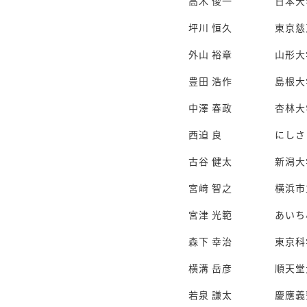
高木 俊一
日本大
坪川 恒久
東京慈
外山 裕章
山形大
豊田 浩作
島根大
中澤 春政
杏林大
西迫 良
にしさ
古谷 健太
新潟大
宮﨑 智之
横浜市
宮津 光範
あいち
森下 幸治
東京科
横溝 岳彦
順天堂
若泉 謙太
慶應義