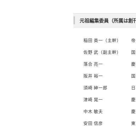
元祖編集委員（所属は創
稲田 英一（主幹）
帝
佐野 武（副主幹）
国
落合 亮一
慶
阪井 裕一
国
須崎 紳一郎
日
津崎 晃一
慶
中木 敏夫
慶
安田 信彦
東