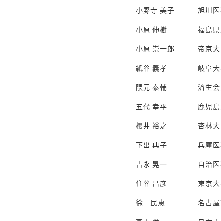
小野寺 美子
旭川医
小原 伸樹
福島県
小原 崇一郎
帝京大
紙谷 義孝
岐阜大
隈元 泰輔
済生会
五代 幸平
鹿児島
櫻井 裕之
杏林大
下出 典子
兵庫医
吉永 晃一
自治医
住谷 昌彦
東京大
徐 民恵
名古屋