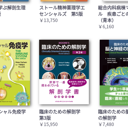
学ぶ解剖生理
ストール精神薬理学エ
総合内科病棟
版
センシャルズ 第5版
ル 疾患ごと
￥13,750
（青本）
￥6,160
シャル免疫学
臨床のための解剖学
臨床のための
第3版
の解剖学
￥15,950
￥7,480