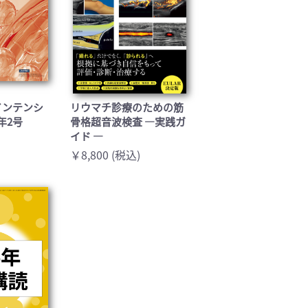
T(インテンシ
リウマチ診療のための筋
6年2号
骨格超音波検査 ―実践ガ
イド ―
￥8,800 (税込)