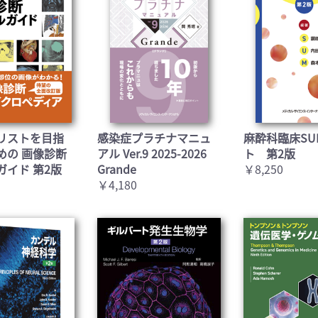
お買い物を続ける
カートへ進む
リストを目指
感染症プラチナマニュ
麻酔科臨床SU
めの 画像診断
アル Ver.9 2025-2026
ト 第2版
ガイド 第2版
Grande
￥8,250
￥4,180