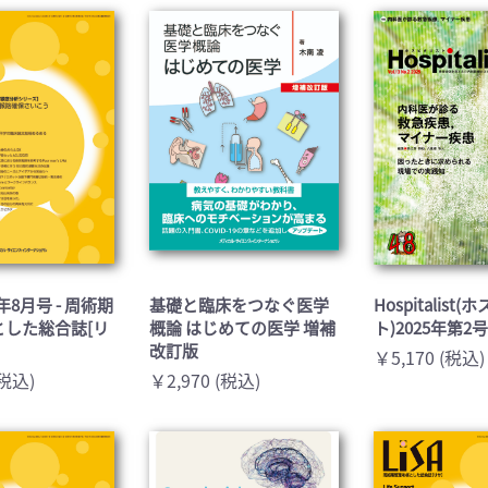
医学:内科系(407)
臨床医学:外科系(249)
科学(25)
看護学(21)
学(0)
薬学(7)
一般(91)
マルチメディア(0)
26年8月号 - 周術期
基礎と臨床をつなぐ医学
Hospitalist
とした総合誌[リ
概論 はじめての医学 増補
ト)2025年第2
改訂版
￥5,170 (税込)
(税込)
￥2,970 (税込)