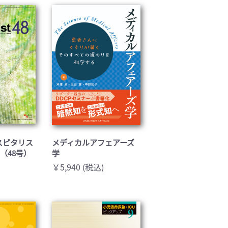
基礎医学(93)
医療技術(16)
保健・体育(1)
(ホスピタリス
メディカルアフェアーズ
号（48号）
学
￥5,940 (税込)