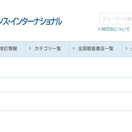
MEDSiについて
改訂情報
カテゴリ一覧
全国取扱書店一覧
麻酔・集中治療・救急(284)
画像診断・放射線医学(98)
医学生・研修医(258)
医学雑誌(585)