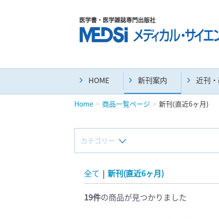
医学書・医学雑誌専門出版社
HOME
新刊案内
近刊・
Home
商品一覧ページ
新刊(直近6ヶ月)
カテゴリー
新刊(直近6ヶ月)(23)
全て
|
新刊(直近6ヶ月)
19件
の商品が見つかりました
マニュアル(39)