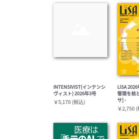
臨床医学:一般(359)
臨床
基礎医学関連科学(80)
自然
歯科学(3)
栄養
衛生・公衆衛生学(14)
医学
INTENSIVIST(インテンシ
LiSA 20
ヴィスト) 2026年3号
管理を核
サ] -
￥5,170 (税込)
￥2,750 