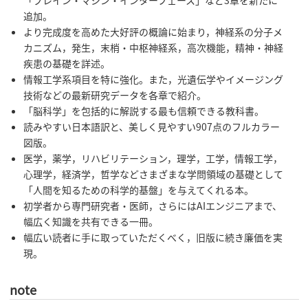
「ブレイン・マシン・インターフェース」など3章を新たに
追加。
より完成度を高めた大好評の概論に始まり，神経系の分子メ
カニズム，発生，末梢・中枢神経系，高次機能，精神・神経
疾患の基礎を詳述。
情報工学系項目を特に強化。また，光遺伝学やイメージング
技術などの最新研究データを各章で紹介。
「脳科学」を包括的に解説する最も信頼できる教科書。
読みやすい日本語訳と、美しく見やすい907点のフルカラー
図版。
医学，薬学，リハビリテーション，理学，工学，情報工学，
心理学，経済学，哲学などさまざまな学問領域の基礎として
「人間を知るための科学的基盤」を与えてくれる本。
初学者から専門研究者・医師，さらにはAIエンジニアまで、
幅広く知識を共有できる一冊。
幅広い読者に手に取っていただくべく，旧版に続き廉価を実
現。
note