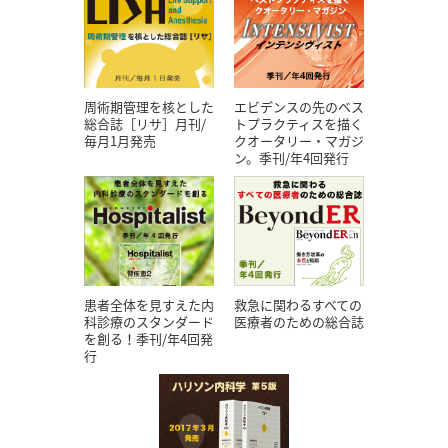
エビデンスの先のベス
周術期管理を核とした
トプラクティスを描く
総合誌［リサ］月刊/
クオータリー・マガジ
毎月1月発売
ン。季刊/年4回発行
患者全体を見すえた内
救急に関わるすべての
科診療のスタンダード
医療者のための総合誌
を創る！季刊/年4回発
行