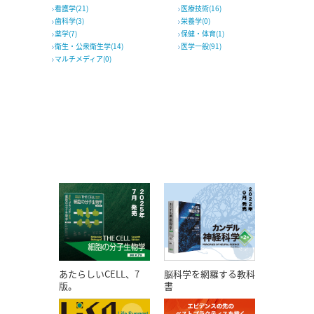
看護学(21)
医療技術(16)
歯科学(3)
栄養学(0)
薬学(7)
保健・体育(1)
衛生・公衆衛生学(14)
医学一般(91)
マルチメディア(0)
あたらしいCELL、7
脳科学を網羅する教科
版。
書