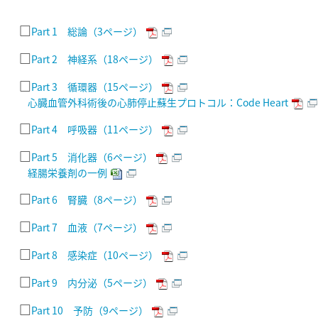
□
Part 1 総論（3ページ）
□
Part 2 神経系（18ページ）
□
Part 3 循環器（15ページ）
心臓血管外科術後の心肺停止蘇生プロトコル：Code Heart
□
Part 4 呼吸器（11ページ）
□
Part 5 消化器（6ページ）
経腸栄養剤の一例
□
Part 6 腎臓（8ページ）
□
Part 7 血液（7ページ）
□
Part 8 感染症（10ページ）
□
Part 9 内分泌（5ページ）
□
Part 10 予防（9ページ）