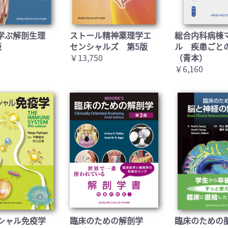
学ぶ解剖生理
ストール精神薬理学エ
総合内科病棟
版
センシャルズ 第5版
ル 疾患ごと
￥13,750
（青本）
￥6,160
シャル免疫学
臨床のための解剖学
臨床のための