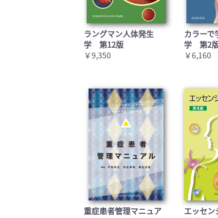
ラングマン人体発生
カラーで
学 第12版
学 第2
￥9,350
￥6,160
重症患者管理マニュア
エッセン