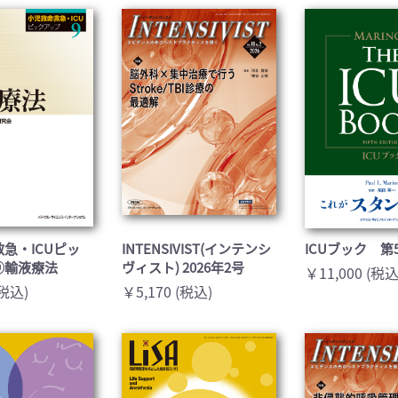
医学:内科系(407)
臨床医学:外科系(249)
科学(25)
看護学(21)
学(0)
薬学(7)
一般(91)
マルチメディア(0)
急・ICUピッ
INTENSIVIST(インテンシ
ICUブック 第
⑨輸液療法
ヴィスト) 2026年2号
￥11,000 (税込
(税込)
￥5,170 (税込)