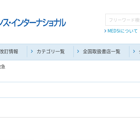
MEDSiについて
改訂情報
カテゴリ一覧
全国取扱書店一覧
救急
麻酔・集中治療・救急(284)
画像診断・放射線医学(98)
医学生・研修医(258)
医学雑誌(585)