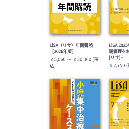
LiSA（リサ）年間購読
LiSA 20
［2026年版］
期管理を
[リサ] -
￥5,060 ～ ￥30,360 (税
￥2,750 
込)