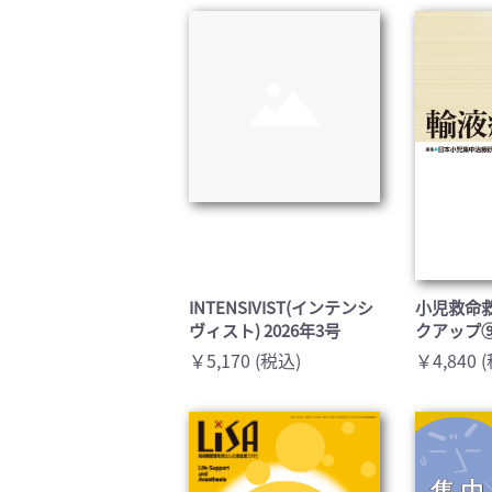
臨床医学:一般(359)
臨床
基礎医学関連科学(80)
自然
歯科学(3)
栄養
衛生・公衆衛生学(14)
医学
INTENSIVIST(インテンシ
小児救命救
ヴィスト) 2026年3号
クアップ
￥5,170 (税込)
￥4,840 