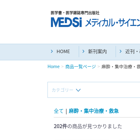
医学書・医学雑誌専門出版社
HOME
新刊案内
近刊・
Home
商品一覧ページ
麻酔・集中治療・
カテゴリー
新刊(直近6ヶ月)(24)
全て
|
麻酔・集中治療・救急
202件
の商品が見つかりました
マニュアル(39)