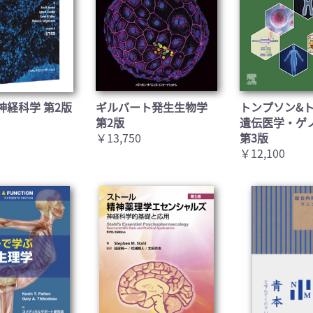
神経科学 第2版
ギルバート発生生物学
トンプソン&
第2版
遺伝医学・ゲ
￥13,750
第3版
￥12,100