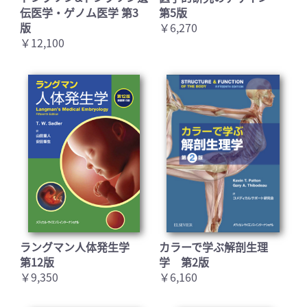
伝医学・ゲノム医学 第3
第5版
版
￥6,270
お買い物を続ける
カートへ進む
￥12,100
ラングマン人体発生学
カラーで学ぶ解剖生理
第12版
学 第2版
￥9,350
￥6,160