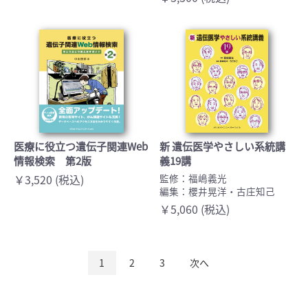
医療に役立つ遺伝子関連Web
新 遺伝医学やさしい系統講
情報検索 第2版
義19講
￥3,520 (税込)
監修：福嶋義光
編集：櫻井晃洋・古庄知己
￥5,060 (税込)
1
2
3
次へ