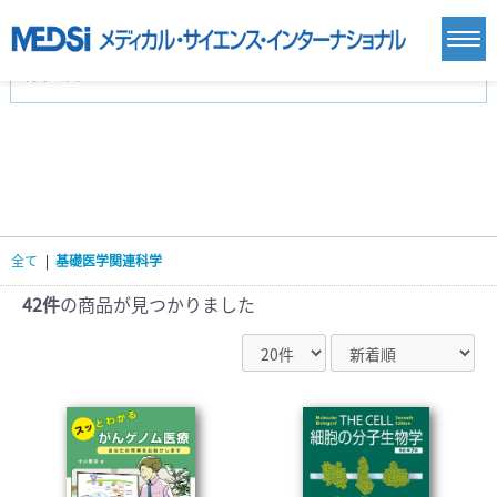
カテゴリー
新刊(直近6ヶ月)(24)
麻酔・集中治療・救急(284)
画像診断・放射線医学(98)
内科総合(27)
マニュアル(39)
医学生・研修医(258)
医学雑誌(585)
生命科学・関連書籍(38)
臨床医学:一般(359)
臨床医学:内科系(407)
臨床医学:外科系(249)
全て
|
基礎医学関連科学
基礎医学(93)
基礎医学関連科学(80)
自然科学(25)
看護学(21)
医療技術(16)
歯科学(3)
42件
の商品が見つかりました
栄養学(0)
薬学(7)
保健・体育(1)
衛生・公衆衛生学(14)
医学一般(91)
マルチメディア(0)