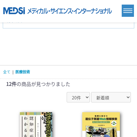
カテゴリー
新刊(直近6ヶ月)(24)
麻酔・集中治療・救急(284)
画像診断・放射線医学(98)
内科総合(27)
マニュアル(39)
医学生・研修医(258)
医学雑誌(585)
生命科学・関連書籍(38)
臨床医学:一般(359)
臨床医学:内科系(407)
臨床医学:外科系(249)
全て
|
医療技術
基礎医学(93)
基礎医学関連科学(80)
自然科学(25)
看護学(21)
医療技術(16)
歯科学(3)
12件
の商品が見つかりました
栄養学(0)
薬学(7)
保健・体育(1)
衛生・公衆衛生学(14)
医学一般(91)
マルチメディア(0)