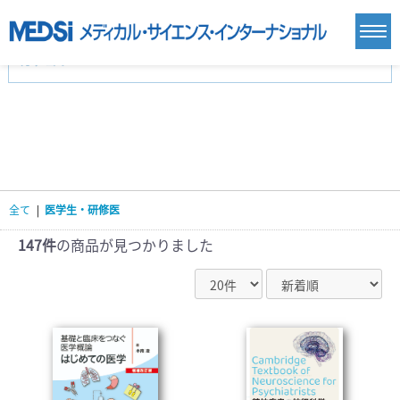
カテゴリー
新刊(直近6ヶ月)(24)
麻酔・集中治療・救急(284)
画像診断・放射線医学(98)
内科総合(27)
マニュアル(39)
医学生・研修医(258)
医学雑誌(585)
生命科学・関連書籍(38)
臨床医学:一般(359)
臨床医学:内科系(407)
臨床医学:外科系(249)
全て
|
医学生・研修医
基礎医学(93)
基礎医学関連科学(80)
自然科学(25)
看護学(21)
医療技術(16)
歯科学(3)
147件
の商品が見つかりました
栄養学(0)
薬学(7)
保健・体育(1)
衛生・公衆衛生学(14)
医学一般(91)
マルチメディア(0)