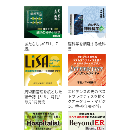
あたらしいCELL、7
脳科学を網羅する教科
版。
書
エビデンスの先のベス
周術期管理を核とした
トプラクティスを描く
総合誌［リサ］月刊/
クオータリー・マガジ
毎月1月発売
ン。季刊/年4回発行