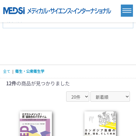
カテゴリー
新刊(直近6ヶ月)(23)
麻酔・集中治療・救急(284)
画像診断・放射線医学(98)
内科総合(27)
マニュアル(39)
医学生・研修医(258)
医学雑誌(585)
生命科学・関連書籍(38)
臨床医学:一般(359)
臨床医学:内科系(407)
臨床医学:外科系(249)
全て
|
衛生・公衆衛生学
基礎医学(93)
基礎医学関連科学(80)
自然科学(25)
看護学(21)
医療技術(16)
歯科学(3)
12件
の商品が見つかりました
栄養学(0)
薬学(7)
保健・体育(1)
衛生・公衆衛生学(14)
医学一般(91)
マルチメディア(0)