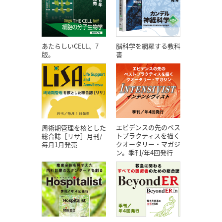
あたらしいCELL、7
脳科学を網羅する教科
版。
書
エビデンスの先のベス
周術期管理を核とした
トプラクティスを描く
総合誌［リサ］月刊/
クオータリー・マガジ
毎月1月発売
ン。季刊/年4回発行