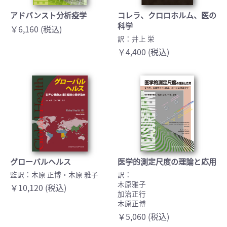
アドバンスト分析疫学
コレラ、クロロホルム、医の
科学
￥6,160 (税込)
訳：井上 栄
￥4,400 (税込)
グローバルヘルス
医学的測定尺度の理論と応用
監訳：木原 正博・木原 雅子
訳：
木原雅子
￥10,120 (税込)
加治正行
木原正博
￥5,060 (税込)