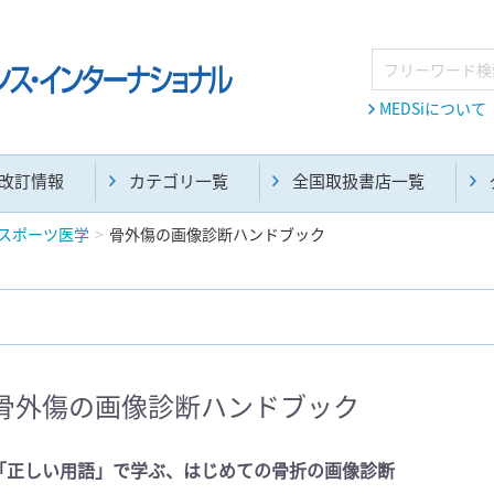
MEDSiについて
改訂情報
カテゴリ一覧
全国取扱書店一覧
スポーツ医学
骨外傷の画像診断ハンドブック
麻酔・集中治療・救急(284)
画像診断・放射線医学(98)
骨外傷の画像診断ハンドブック
医学生・研修医(258)
医学雑誌(585)
「正しい用語」で学ぶ、はじめての骨折の画像診断