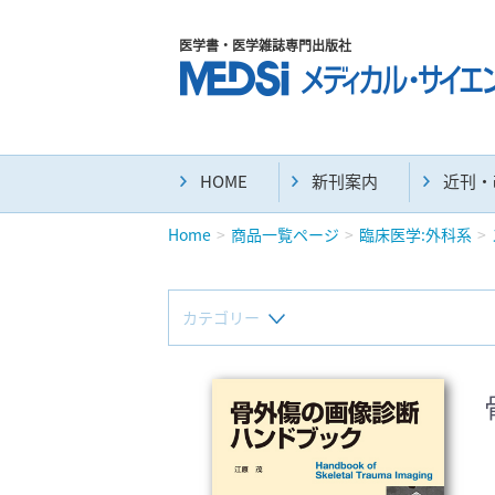
医学書・医学雑誌専門出版社
HOME
新刊案内
近刊・
Home
商品一覧ページ
臨床医学:外科系
カテゴリー
新刊(直近6ヶ月)(24)
マニュアル(39)