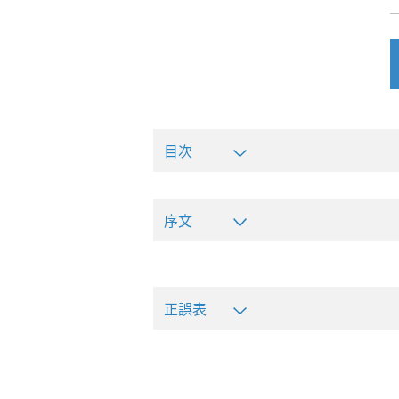
目次
序文
正誤表