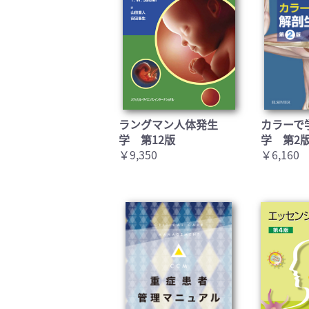
ラングマン人体発生
カラーで
学 第12版
学 第2
￥9,350
￥6,160