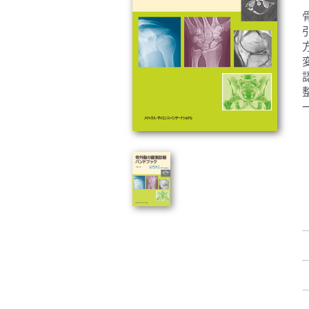
臨床医学:一般(359)
臨床
基礎医学関連科学(80)
自然
歯科学(3)
栄養
衛生・公衆衛生学(14)
医学