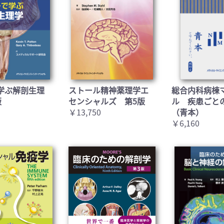
お買い物を続ける
カートへ進む
学ぶ解剖生理
ストール精神薬理学エ
総合内科病棟
版
センシャルズ 第5版
ル 疾患ごと
￥13,750
（青本）
￥6,160