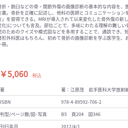
骨折・脱臼などの骨・関節外傷の画像診断の基本的な内容を、
医学:内科系(407)
臨床医学:外科系(249)
引書。骨折を正確に記述し、他科の医師とコミュニケーション
科学(25)
看護学(21)
方」を習得できる。MRIが導入されて以来変化した骨外傷の新し
学(0)
薬学(7)
変化)についても言及。部位ごとで、多岐にわたる理解の難しい
認のためのクイズや模式図などを多用することで、通読でき、
一般(91)
マルチメディア(0)
整形外科医はもちろん、初めて骨折の画像診断を学ぶ医学生、
一冊。
￥5,060
税込
著
著：江原茂 岩手医科大学放射線
ISBN
978-4-89592-706-2
判型/ページ数/図･写真
B5 頁204 図346
刊行年月
2012/4/1