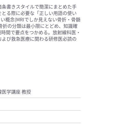
箇条書きスタイルで簡潔にまとめた手
基礎医学(93)
をとる際に必要な「正しい用語の使い
医療技術(16)
い概念(MRIでしか見えない骨折・骨髄
保健・体育(1)
骨折の分類は最小限にとどめ、知識確
短時間で要点をつかめる。放射線科医・
および救急医療に関わる研修医必読の
医学講座 教授