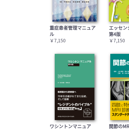
重症患者管理マニュア
エッセン
ル
第4版
￥7,150
￥7,150
ワシントンマニュア
関節のMR