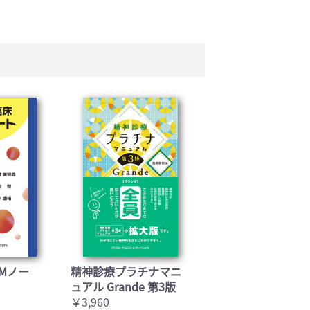
基礎医学(93)
医療技術(16)
保健・体育(1)
Mノー
精神診療プラチナマニ
ュアル Grande 第3版
￥3,960