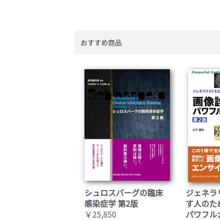
臨床医学:一般(359)
臨床
基礎医学関連科学(80)
自然
歯科学(3)
栄養
おすすめ商品
衛生・公衆衛生学(14)
医学
シュロスバーグの臨床
ジェネラ
感染症学 第2版
す人のた
￥25,850
パワフル