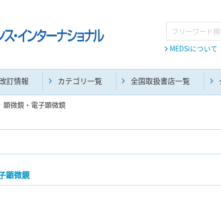
MEDSiについて
改訂情報
カテゴリ一覧
全国取扱書店一覧
顕微鏡・電子顕微鏡
麻酔・集中治療・救急(284)
画像診断・放射線医学(98)
子顕微鏡
医学生・研修医(258)
医学雑誌(585)