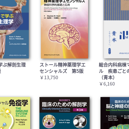
学ぶ解剖生理
ストール精神薬理学エ
総合内科病棟
版
センシャルズ 第5版
ル 疾患ごと
￥13,750
（青本）
￥6,160