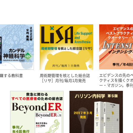
エビデンスの先の
羅する教科書
周術期管理を核とした総合誌
クティスを描くク
［リサ］月刊/毎月1月発売
ー・マガジン。季刊