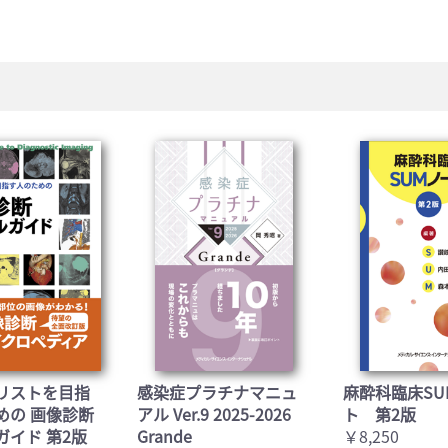
医学:内科系(407)
臨床医学:外科系(249)
科学(25)
看護学(21)
学(0)
薬学(7)
一般(91)
マルチメディア(0)
リストを目指
感染症プラチナマニュ
麻酔科臨床SU
めの 画像診断
アル Ver.9 2025-2026
ト 第2版
ガイド 第2版
Grande
￥8,250