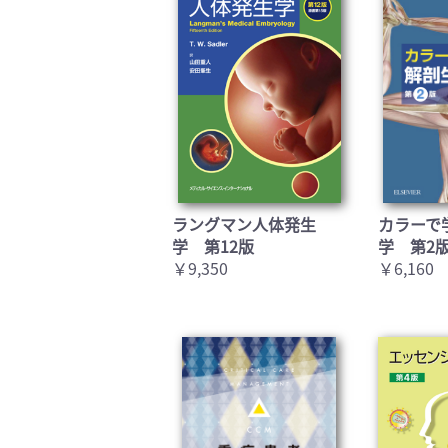
ラングマン人体発生
カラーで
学 第12版
学 第2
￥9,350
￥6,160