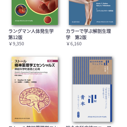
ラングマン人体発生学
カラーで学ぶ解剖生理
第12版
学 第2版
￥9,350
￥6,160