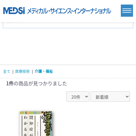
カテゴリー
新刊(直近6ヶ月)(24)
麻酔・集中治療・救急(284)
画像診断・放射線医学(98)
内科総合(27)
マニュアル(39)
医学生・研修医(258)
医学雑誌(585)
生命科学・関連書籍(38)
臨床医学:一般(359)
臨床医学:内科系(407)
臨床医学:外科系(249)
全て
|
医療技術
|
介護・福祉
基礎医学(93)
基礎医学関連科学(80)
自然科学(25)
看護学(21)
医療技術(16)
歯科学(3)
1件
の商品が見つかりました
栄養学(0)
薬学(7)
保健・体育(1)
衛生・公衆衛生学(14)
医学一般(91)
マルチメディア(0)