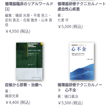
循環器臨床のリアルワールド
循環器研修テクニカルノート
[1]
虚血性心疾患
編集：磯部 光章・平尾 見三・
著：
足利 貴志・合屋 雅彦・山本 貴
七里 守
信
￥5,500 (税込)
￥4,950 (税込)
症候から診断・治療へ
循環器研修テクニカルノー
ト 心不全
著：
磯部光章
著：樋口義治
￥4,400 (税込)
￥5,500 (税込)