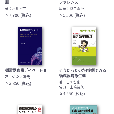
版
ファレンス
著：村川裕二
編著：樋口義治
￥7,700 (税込)
￥5,500 (税込)
循環器疾患ディベート II
そうだったのか!症例でみる
循環器病態生理
著：佐々木達哉
著：古川哲史
￥3,850 (税込)
協力：上嶋德久
￥4,950 (税込)