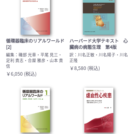
循環器臨床のリアルワールド
ハーバード大学テキスト 心
[2]
臓病の病態生理 第4版
編集：磯部 光章・平尾 見三・
訳：川名正敏・川名陽子・川名
足利 貴志・合屋 雅彦・山本 貴
正隆
信
￥8,580 (税込)
￥6,050 (税込)