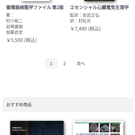
循環器病態学ファイル 第2版
エセンシャル心臓電気生理学
著：
監訳：安武正弘
村川裕二
訳：村松光
岩崎雄樹
￥7,480 (税込)
加藤武史
￥5,500 (税込)
1
2
次へ
おすすめ商品