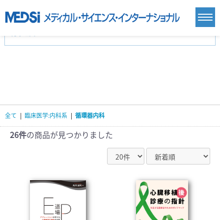
カテゴリー
新刊(直近6ヶ月)(24)
麻酔・集中治療・救急(284)
画像診断・放射線医学(98)
内科総合(27)
マニュアル(39)
医学生・研修医(258)
医学雑誌(585)
生命科学・関連書籍(38)
臨床医学:一般(359)
臨床医学:内科系(407)
臨床医学:外科系(249)
全て
|
臨床医学:内科系
|
循環器内科
基礎医学(93)
基礎医学関連科学(80)
自然科学(25)
看護学(21)
医療技術(16)
歯科学(3)
26件
の商品が見つかりました
栄養学(0)
薬学(7)
保健・体育(1)
衛生・公衆衛生学(14)
医学一般(91)
マルチメディア(0)