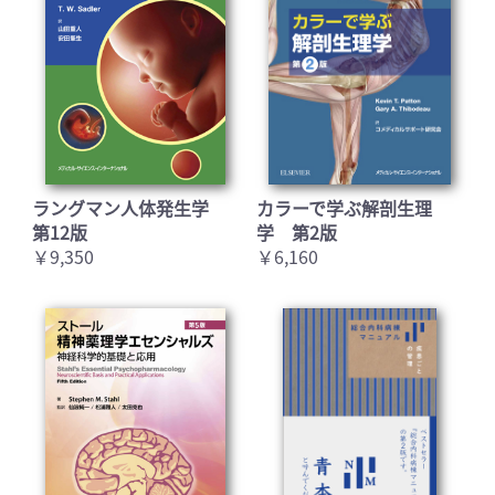
ラングマン人体発生学
カラーで学ぶ解剖生理
第12版
学 第2版
￥9,350
￥6,160