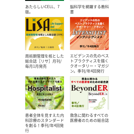
あたらしいCELL、7
脳科学を網羅する教科
版。
書
エビデンスの先のベス
周術期管理を核とした
トプラクティスを描く
総合誌［リサ］月刊/
クオータリー・マガジ
毎月1月発売
ン。季刊/年4回発行
患者全体を見すえた内
救急に関わるすべての
科診療のスタンダード
医療者のための総合誌
を創る！季刊/年4回発
行