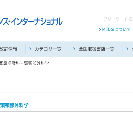
MEDSiについて
改訂情報
カテゴリ一覧
全国取扱書店一覧
耳鼻咽喉科・頭頸部外科学
麻酔・集中治療・救急(284)
画像診断・放射線医学(98)
頭頸部外科学
医学生・研修医(258)
医学雑誌(585)