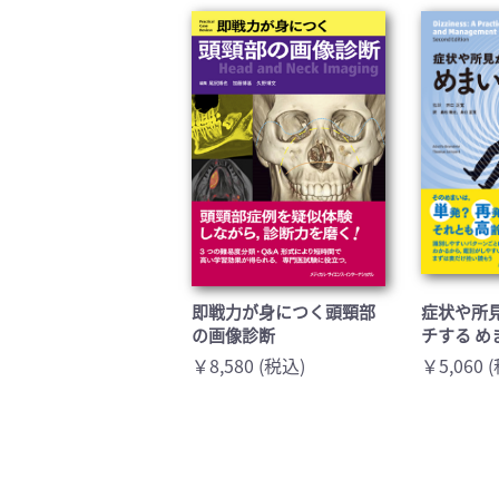
臨床医学:一般(359)
臨床
基礎医学関連科学(80)
自然
歯科学(3)
栄養
衛生・公衆衛生学(14)
医学
即戦力が身につく頭頸部
症状や所
の画像診断
チする め
￥8,580 (税込)
￥5,060 