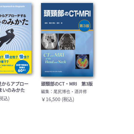
医学:内科系(407)
臨床医学:外科系(249)
科学(25)
看護学(21)
学(0)
薬学(7)
一般(91)
マルチメディア(0)
見からアプロー
頭頸部のCT・MRI 第3版
まいのみかた
編集：尾尻博也・酒井修
(税込)
￥16,500 (税込)