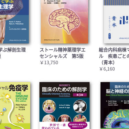
学ぶ解剖生理
ストール精神薬理学エ
総合内科病棟
版
センシャルズ 第5版
ル 疾患ごと
￥13,750
（青本）
￥6,160
お買い物を続ける
カートへ進む