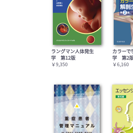
ラングマン人体発生
カラーで
学 第12版
学 第2
￥9,350
￥6,160