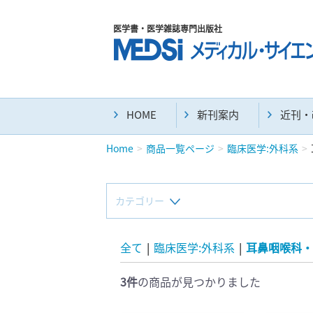
医学書・医学雑誌専門出版社
HOME
新刊案内
近刊・
Home
商品一覧ページ
臨床医学:外科系
カテゴリー
新刊(直近6ヶ月)(24)
全て
|
臨床医学:外科系
|
耳鼻咽喉科・
3件
の商品が見つかりました
マニュアル(39)