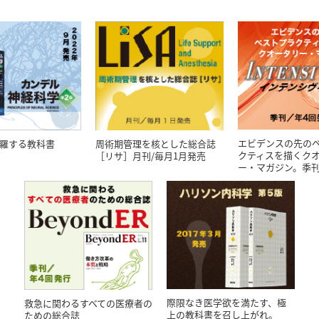
エビデンスの先の
羅する教科書
周術期管理を核とした総合誌
クティスを描くク
［リサ］月刊/毎月1月発売
ー・マガジン。季刊
際限なき医学欲を満たす、極
救急に関わるすべての医療者の
上の教科書を召し上がれ。
ための総合誌