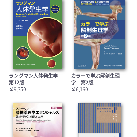
ラングマン人体発生学
カラーで学ぶ解剖生理
第12版
学 第2版
￥9,350
￥6,160