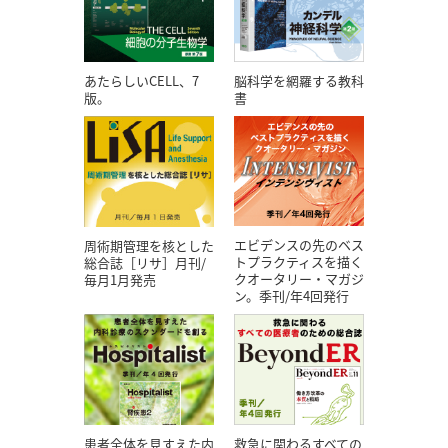
あたらしいCELL、7
脳科学を網羅する教科
版。
書
エビデンスの先のベス
周術期管理を核とした
トプラクティスを描く
総合誌［リサ］月刊/
クオータリー・マガジ
毎月1月発売
ン。季刊/年4回発行
患者全体を見すえた内
救急に関わるすべての