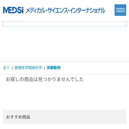
カテゴリー
新刊(直近6ヶ月)(24)
麻酔・集中治療・救急(284)
画像診断・放射線医学(98)
内科総合(27)
マニュアル(39)
医学生・研修医(258)
医学雑誌(585)
生命科学・関連書籍(38)
臨床医学:一般(359)
臨床医学:内科系(407)
臨床医学:外科系(249)
全て
|
基礎医学関連科学
|
実験動物
基礎医学(93)
基礎医学関連科学(80)
自然科学(25)
看護学(21)
医療技術(16)
歯科学(3)
お探しの商品は見つかりませんでした
栄養学(0)
薬学(7)
保健・体育(1)
衛生・公衆衛生学(14)
医学一般(91)
マルチメディア(0)
おすすめ商品