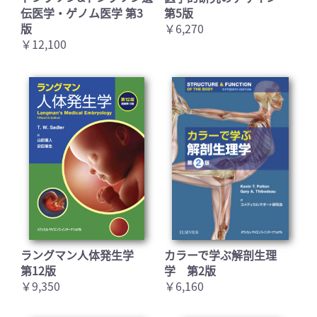
伝医学・ゲノム医学 第3
第5版
版
￥6,270
お買い物を続ける
カートへ進む
￥12,100
ラングマン人体発生学
カラーで学ぶ解剖生理
第12版
学 第2版
￥9,350
￥6,160