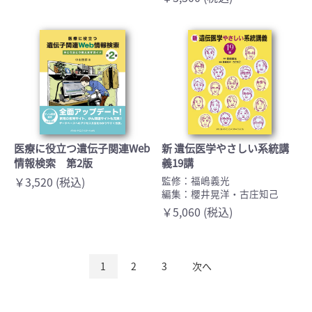
医療に役立つ遺伝子関連Web
新 遺伝医学やさしい系統講
情報検索 第2版
義19講
￥3,520 (税込)
監修：福嶋義光
編集：櫻井晃洋・古庄知己
￥5,060 (税込)
1
2
3
次へ