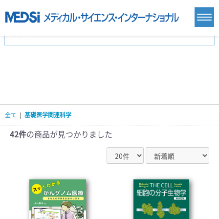
カテゴリー
新刊(直近6ヶ月)(24)
麻酔・集中治療・救急(284)
画像診断・放射線医学(98)
内科総合(27)
マニュアル(39)
医学生・研修医(258)
医学雑誌(585)
生命科学・関連書籍(38)
臨床医学:一般(359)
臨床医学:内科系(407)
臨床医学:外科系(249)
全て
|
基礎医学関連科学
基礎医学(93)
基礎医学関連科学(80)
自然科学(25)
看護学(21)
医療技術(16)
歯科学(3)
42件
の商品が見つかりました
栄養学(0)
薬学(7)
保健・体育(1)
衛生・公衆衛生学(14)
医学一般(91)
マルチメディア(0)